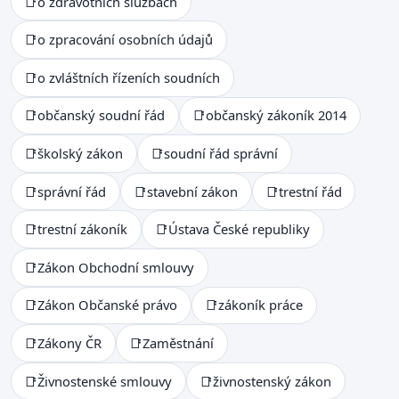
📑
o zdravotních službách
📑
o zpracování osobních údajů
📑
o zvláštních řízeních soudních
📑
občanský soudní řád
📑
občanský zákoník 2014
📑
školský zákon
📑
soudní řád správní
📑
správní řád
📑
stavební zákon
📑
trestní řád
📑
trestní zákoník
📑
Ústava České republiky
📑
Zákon Obchodní smlouvy
📑
Zákon Občanské právo
📑
zákoník práce
📑
Zákony ČR
📑
Zaměstnání
📑
Živnostenské smlouvy
📑
živnostenský zákon