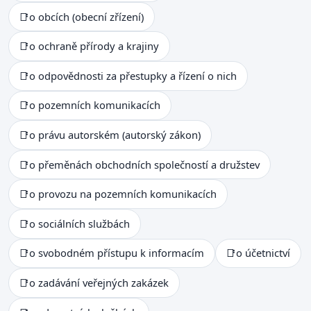
📑
o obcích (obecní zřízení)
📑
o ochraně přírody a krajiny
📑
o odpovědnosti za přestupky a řízení o nich
📑
o pozemních komunikacích
📑
o právu autorském (autorský zákon)
📑
o přeměnách obchodních společností a družstev
📑
o provozu na pozemních komunikacích
📑
o sociálních službách
📑
o svobodném přístupu k informacím
📑
o účetnictví
📑
o zadávání veřejných zakázek