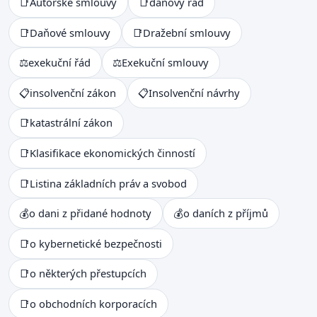
📑
Autorské smlouvy
📑
daňový řád
📑
Daňové smlouvy
📑
Dražební smlouvy
⚖
exekuční řád
⚖
Exekuční smlouvy
📋
insolvenční zákon
📋
Insolvenční návrhy
📑
katastrální zákon
📑
Klasifikace ekonomických činností
📑
Listina základních práv a svobod
💰
o dani z přidané hodnoty
💰
o daních z příjmů
📑
o kybernetické bezpečnosti
📑
o některých přestupcích
📑
o obchodních korporacích