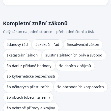
Kompletní znění zákonů
Celý zákon na jedné stránce – přehledné čtení a tisk
§
daňový řád
§
exekuční řád
§
insolvenční zákon
§
katastrální zákon
§
Listina základních práv a svobod
§
o dani z přidané hodnoty
§
o daních z příjmů
§
o kybernetické bezpečnosti
§
o některých přestupcích
§
o obchodních korporacích
§
o obcích (obecní zřízení)
§
o ochraně přírody a krajiny