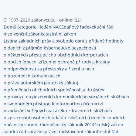
© 1997–2026 zakonycr.eu · online: 221
Domů
Kategorie
Hledání
NACE
daňový řád
exekuční řád
insolvenční zákon
katastrální zákon
Listina základních práv a svobod
o dani z přidané hodnoty
o daních z příjmů
o kybernetické bezpečnosti
o některých přestupcích
o obchodních korporacích
o obcích (obecní zřízení)
o ochraně přírody a krajiny
o odpovědnosti za přestupky a řízení o nich
o pozemních komunikacích
o právu autorském (autorský zákon)
o přeměnách obchodních společností a družstev
o provozu na pozemních komunikacích
o sociálních službách
o svobodném přístupu k informacím
o účetnictví
o zadávání veřejných zakázek
o zdravotních službách
o zpracování osobních údajů
o zvláštních řízeních soudních
občanský soudní řád
občanský zákoník 2014
školský zákon
soudní řád správní
správní řád
stavební zákon
trestní řád