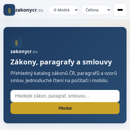
§
zakonycr
.eu
§
zakonycr
.eu
Zákony, paragrafy a smlouvy
Přehledný katalog zákonů ČR, paragrafů a vzorů
smluv. Jednoduché čtení na počítači i mobilu.
Hledat
Hledat