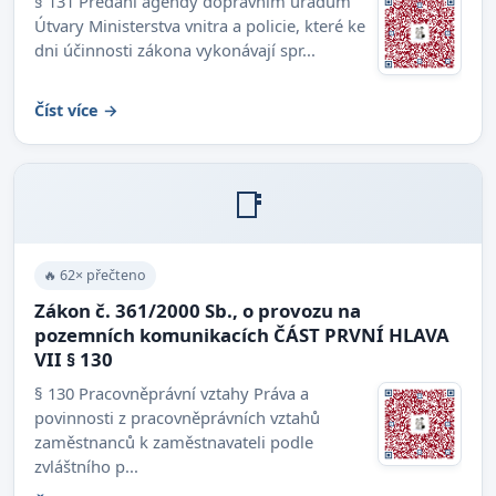
§ 131 Předání agendy dopravním úřadům
Útvary Ministerstva vnitra a policie, které ke
dni účinnosti zákona vykonávají spr...
Číst více →
📑
🔥 62× přečteno
Zákon č. 361/2000 Sb., o provozu na
pozemních komunikacích ČÁST PRVNÍ HLAVA
VII § 130
§ 130 Pracovněprávní vztahy Práva a
povinnosti z pracovněprávních vztahů
zaměstnanců k zaměstnavateli podle
zvláštního p...