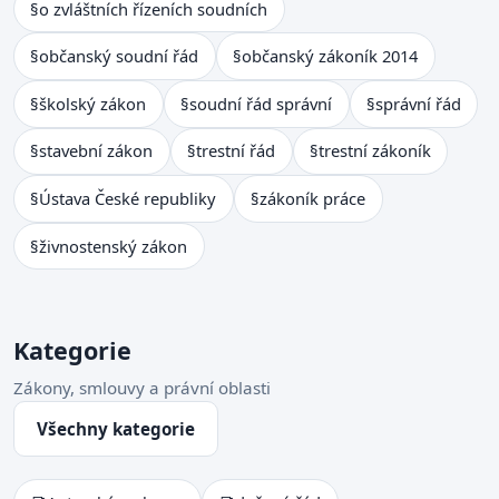
§
o zvláštních řízeních soudních
§
občanský soudní řád
§
občanský zákoník 2014
§
školský zákon
§
soudní řád správní
§
správní řád
§
stavební zákon
§
trestní řád
§
trestní zákoník
§
Ústava České republiky
§
zákoník práce
§
živnostenský zákon
Kategorie
Zákony, smlouvy a právní oblasti
Všechny kategorie