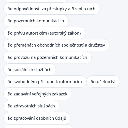
§
o odpovědnosti za přestupky a řízení o nich
§
o pozemních komunikacích
§
o právu autorském (autorský zákon)
§
o přeměnách obchodních společností a družstev
§
o provozu na pozemních komunikacích
§
o sociálních službách
§
o svobodném přístupu k informacím
§
o účetnictví
§
o zadávání veřejných zakázek
§
o zdravotních službách
§
o zpracování osobních údajů