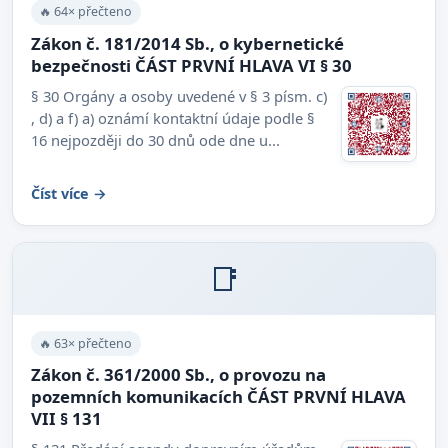
🔥 64× přečteno
Zákon č. 181/2014 Sb., o kybernetické
bezpečnosti ČÁST PRVNÍ HLAVA VI § 30
§ 30 Orgány a osoby uvedené v § 3 písm. c)
, d) a f) a) oznámí kontaktní údaje podle §
16 nejpozději do 30 dnů ode dne u...
Číst více →
📑
🔥 63× přečteno
Zákon č. 361/2000 Sb., o provozu na
pozemních komunikacích ČÁST PRVNÍ HLAVA
VII § 131