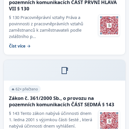
pozemních komunikacích ČÁST PRVNÍ HLAVA
VII § 130
§ 130 Pracovněprávní vztahy Práva a
povinnosti z pracovněprávních vztahů
zaměstnanců k zaměstnavateli podle
zvláštního p...
Číst více →
📑
🔥 62× přečteno
Zákon č. 361/2000 Sb., o provozu na
pozemních komunikacích ČÁST SEDMÁ § 143
§ 143 Tento zákon nabývá účinnosti dnem
1. ledna 2001 s výjimkou části šesté , která
nabývá účinnosti dnem vyhlášení.