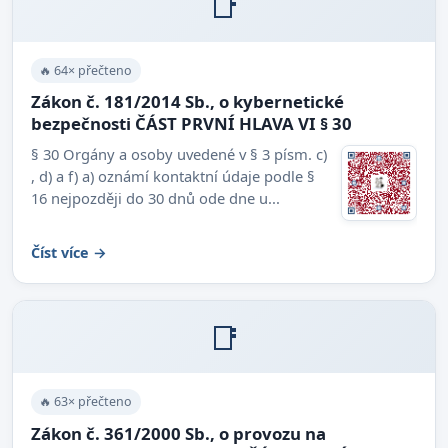
📑
🔥 64× přečteno
Zákon č. 181/2014 Sb., o kybernetické
bezpečnosti ČÁST PRVNÍ HLAVA VI § 30
§ 30 Orgány a osoby uvedené v § 3 písm. c)
, d) a f) a) oznámí kontaktní údaje podle §
16 nejpozději do 30 dnů ode dne u...
Číst více →
📑
🔥 63× přečteno
Zákon č. 361/2000 Sb., o provozu na