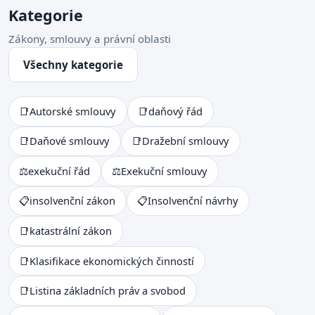
Kategorie
Zákony, smlouvy a právní oblasti
Všechny kategorie
📑
Autorské smlouvy
📑
daňový řád
📑
Daňové smlouvy
📑
Dražební smlouvy
⚖
exekuční řád
⚖
Exekuční smlouvy
📋
insolvenční zákon
📋
Insolvenční návrhy
📑
katastrální zákon
📑
Klasifikace ekonomických činností
📑
Listina základních práv a svobod