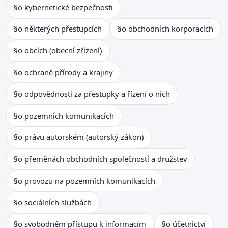
§
o kybernetické bezpečnosti
§
o některých přestupcích
§
o obchodních korporacích
§
o obcích (obecní zřízení)
§
o ochraně přírody a krajiny
§
o odpovědnosti za přestupky a řízení o nich
§
o pozemních komunikacích
§
o právu autorském (autorský zákon)
§
o přeměnách obchodních společností a družstev
§
o provozu na pozemních komunikacích
§
o sociálních službách
§
o svobodném přístupu k informacím
§
o účetnictví