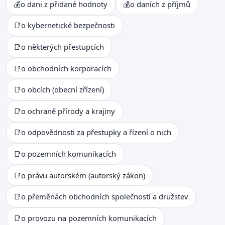
💰
o dani z přidané hodnoty
💰
o daních z příjmů
📑
o kybernetické bezpečnosti
📑
o některých přestupcích
📑
o obchodních korporacích
📑
o obcích (obecní zřízení)
📑
o ochraně přírody a krajiny
📑
o odpovědnosti za přestupky a řízení o nich
📑
o pozemních komunikacích
📑
o právu autorském (autorský zákon)
📑
o přeměnách obchodních společností a družstev
📑
o provozu na pozemních komunikacích