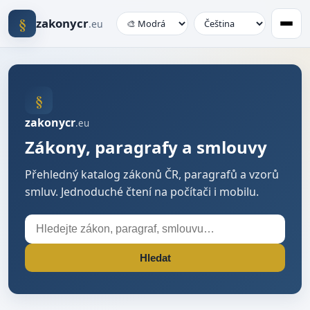
§
zakonycr
.eu
§
zakonycr
.eu
Zákony, paragrafy a smlouvy
Přehledný katalog zákonů ČR, paragrafů a vzorů
smluv. Jednoduché čtení na počítači i mobilu.
Hledat
Hledat