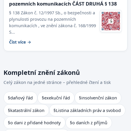
pozemních komunikacích ČÁST DRUHÁ § 138
§ 138 Zákon č. 12/1997 Sb., o bezpečnosti a
plynulosti provozu na pozemních
komunikacích , ve znění zákona č. 168/1999
S...
Číst více →
Kompletní znění zákonů
Celý zákon na jedné stránce – přehledné čtení a tisk
§
daňový řád
§
exekuční řád
§
insolvenční zákon
§
katastrální zákon
§
Listina základních práv a svobod
§
o dani z přidané hodnoty
§
o daních z příjmů