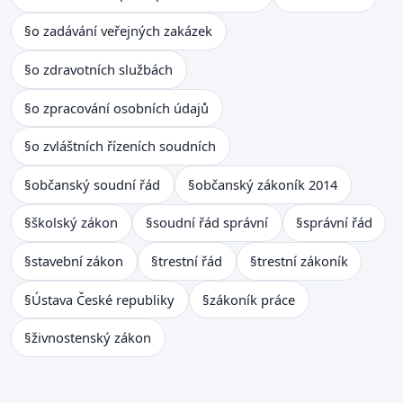
§
o zadávání veřejných zakázek
§
o zdravotních službách
§
o zpracování osobních údajů
§
o zvláštních řízeních soudních
§
občanský soudní řád
§
občanský zákoník 2014
§
školský zákon
§
soudní řád správní
§
správní řád
§
stavební zákon
§
trestní řád
§
trestní zákoník
§
Ústava České republiky
§
zákoník práce
§
živnostenský zákon