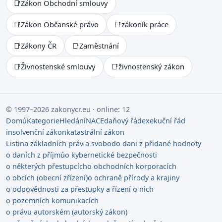
📑
Zákon Obchodní smlouvy
📑
Zákon Občanské právo
📑
zákoník práce
📑
Zákony ČR
📑
Zaměstnání
📑
Živnostenské smlouvy
📑
živnostenský zákon
© 1997–2026 zakonycr.eu · online: 12
Domů
Kategorie
Hledání
NACE
daňový řád
exekuční řád
insolvenční zákon
katastrální zákon
Listina základních práv a svobod
o dani z přidané hodnoty
o daních z příjmů
o kybernetické bezpečnosti
o některých přestupcích
o obchodních korporacích
o obcích (obecní zřízení)
o ochraně přírody a krajiny
o odpovědnosti za přestupky a řízení o nich
o pozemních komunikacích
o právu autorském (autorský zákon)