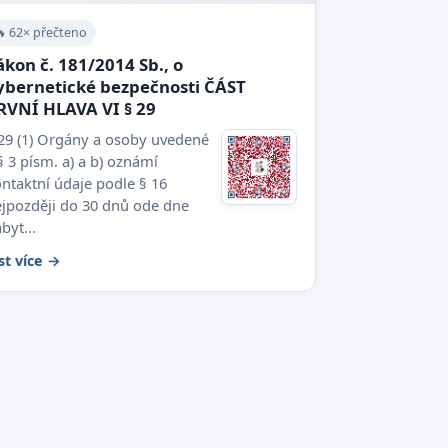
🔥 62× přečteno
ákon č. 181/2014 Sb., o
ybernetické bezpečnosti ČÁST
RVNÍ HLAVA VI § 29
29 (1) Orgány a osoby uvedené
§ 3 písm. a) a b) oznámí
ntaktní údaje podle § 16
jpozději do 30 dnů ode dne
byt...
st více →