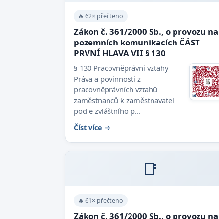
🔥 62× přečteno
Zákon č. 361/2000 Sb., o provozu na
pozemních komunikacích ČÁST
PRVNÍ HLAVA VII § 130
§ 130 Pracovněprávní vztahy
Práva a povinnosti z
pracovněprávních vztahů
zaměstnanců k zaměstnavateli
podle zvláštního p...
Číst více →
📑
🔥 61× přečteno
Zákon č. 361/2000 Sb., o provozu na