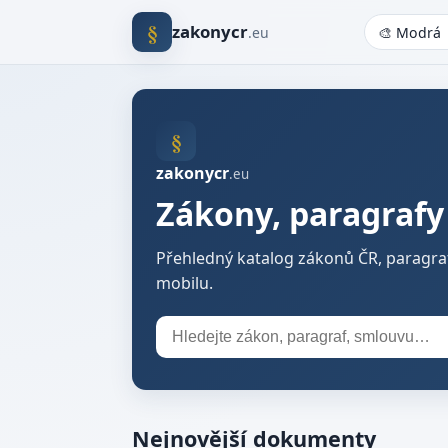
§
zakonycr
.eu
§
zakonycr
.eu
Zákony, paragrafy
Přehledný katalog zákonů ČR, paragraf
mobilu.
Hledat
Nejnovější dokumenty