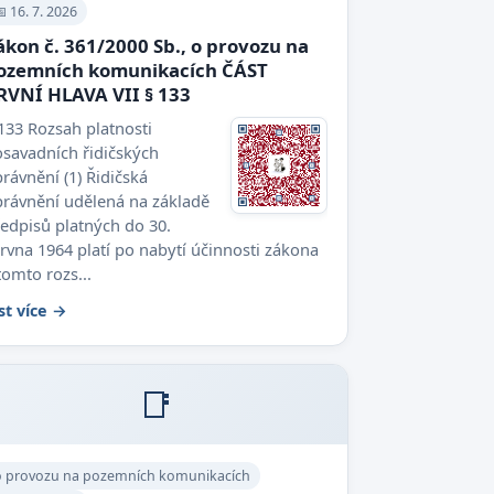
 16. 7. 2026
ákon č. 361/2000 Sb., o provozu na
ozemních komunikacích ČÁST
RVNÍ HLAVA VII § 133
133 Rozsah platnosti
savadních řidičských
rávnění (1) Řidičská
rávnění udělená na základě
edpisů platných do 30.
rvna 1964 platí po nabytí účinnosti zákona
tomto rozs...
st více →
📑
o provozu na pozemních komunikacích