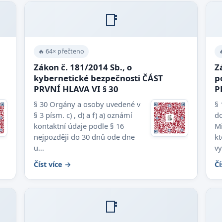
📑
🔥 64× přečteno
Zákon č. 181/2014 Sb., o
Z
kybernetické bezpečnosti ČÁST
p
PRVNÍ HLAVA VI § 30
P
§ 30 Orgány a osoby uvedené v
§
§ 3 písm. c) , d) a f) a) oznámí
d
kontaktní údaje podle § 16
Mi
nejpozději do 30 dnů ode dne
kt
u...
vy
Číst více →
Čí
📑