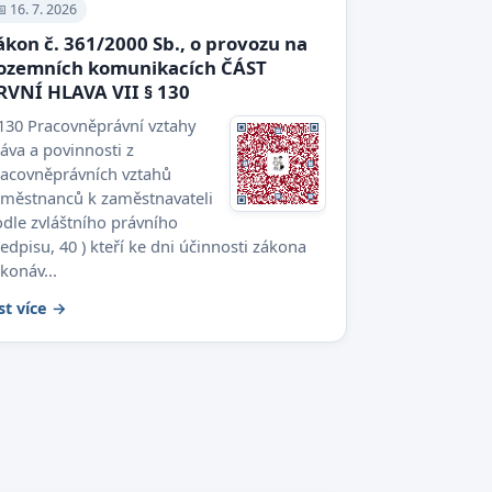
 16. 7. 2026
ákon č. 361/2000 Sb., o provozu na
ozemních komunikacích ČÁST
RVNÍ HLAVA VII § 130
130 Pracovněprávní vztahy
áva a povinnosti z
racovněprávních vztahů
aměstnanců k zaměstnavateli
dle zvláštního právního
edpisu, 40 ) kteří ke dni účinnosti zákona
konáv...
st více →