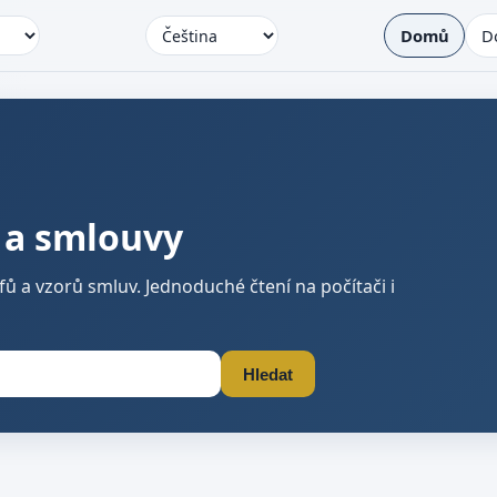
Domů
D
 a smlouvy
ů a vzorů smluv. Jednoduché čtení na počítači i
Hledat