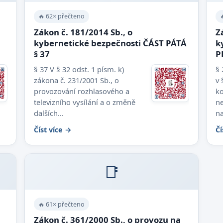
🔥 62× přečteno
Zákon č. 181/2014 Sb., o
Z
kybernetické bezpečnosti ČÁST PÁTÁ
k
§ 37
P
§ 37 V § 32 odst. 1 písm. k)
§ 
zákona č. 231/2001 Sb., o
v 
provozování rozhlasového a
ko
televizního vysílání a o změně
ne
dalších...
na
Číst více →
Čí
📑
🔥 61× přečteno
Zákon č. 361/2000 Sb., o provozu na