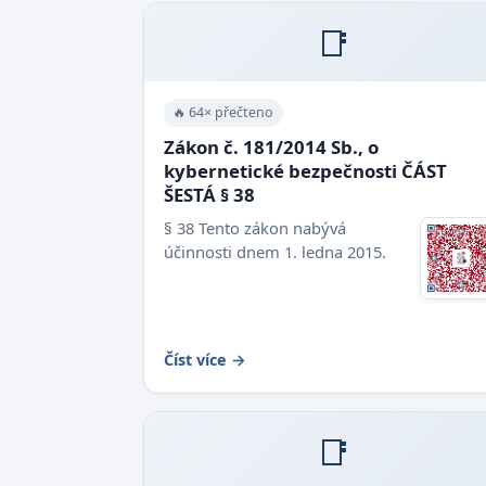
📑
🔥 64× přečteno
Zákon č. 181/2014 Sb., o
kybernetické bezpečnosti ČÁST
ŠESTÁ § 38
§ 38 Tento zákon nabývá
účinnosti dnem 1. ledna 2015.
Číst více →
📑