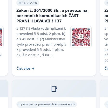
📅 16. 7. 2026

Zákon č. 361/2000 Sb., o provozu na
Z
pozemních komunikacích ČÁST
p
PRVNÍ HLAVA VII § 137
P
§ 137 (1) Vláda vydá nařízení k
§ 
provedení § 5 odst. 2 písm. b)
sp
a § 41 odst. 3. (2) Ministerstvo
vo
vydá prováděcí právní předpis
tě
k provedení § 5 odst. 1 písm.
oz
2
d) , § 6 odst. 6 , § 6a ...
př
po
Číst více →
Čí
📑
o provozu na pozemních komunikacích