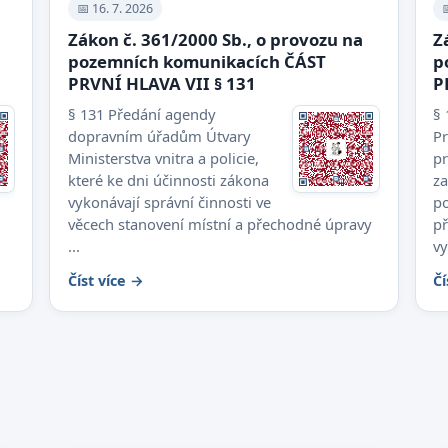
📅 16. 7. 2026

Zákon č. 361/2000 Sb., o provozu na
Z
pozemních komunikacích ČÁST
p
PRVNÍ HLAVA VII § 131
P
§ 131 Předání agendy
§ 
dopravním úřadům Útvary
Pr
Ministerstva vnitra a policie,
p
které ke dni účinnosti zákona
z
vykonávají správní činnosti ve
po
věcech stanovení místní a přechodné úpravy
př
...
vy
Číst více →
Čí