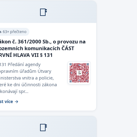
📑
🔥 63× přečteno
ákon č. 361/2000 Sb., o provozu na
ozemních komunikacích ČÁST
RVNÍ HLAVA VII § 131
 131 Předání agendy
opravním úřadům Útvary
nisterstva vnitra a policie,
eré ke dni účinnosti zákona
konávají spr...
st více →
📑