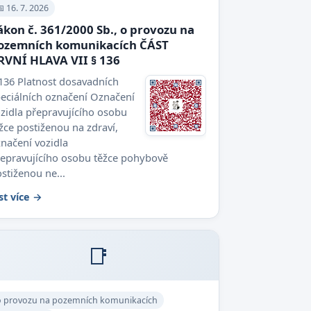
 16. 7. 2026
ákon č. 361/2000 Sb., o provozu na
ozemních komunikacích ČÁST
RVNÍ HLAVA VII § 136
136 Platnost dosavadních
eciálních označení Označení
zidla přepravujícího osobu
žce postiženou na zdraví,
načení vozidla
epravujícího osobu těžce pohybově
stiženou ne...
st více →
📑
o provozu na pozemních komunikacích