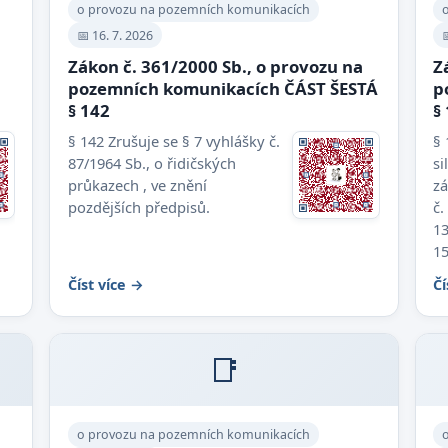
o provozu na pozemních komunikacích
📅 16. 7. 2026

Zákon č. 361/2000 Sb., o provozu na
Z
pozemních komunikacích ČÁST ŠESTÁ
p
§ 142
§
§ 142 Zrušuje se § 7 vyhlášky č.
§ 
87/1964 Sb., o řidičských
si
průkazech , ve znění
zá
pozdějších předpisů.
č.
13
15
Číst více →
Čí
📑
o provozu na pozemních komunikacích