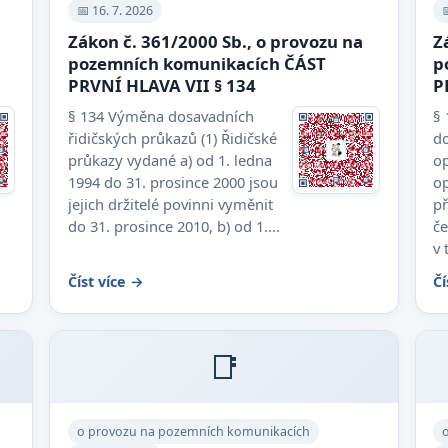
📅 16. 7. 2026

Zákon č. 361/2000 Sb., o provozu na
Z
pozemních komunikacích ČÁST
p
PRVNÍ HLAVA VII § 134
P
§ 134 Výměna dosavadních
§ 
řidičských průkazů (1) Řidičské
do
průkazy vydané a) od 1. ledna
op
1994 do 31. prosince 2000 jsou
op
jejich držitelé povinni vyměnit
př
do 31. prosince 2010, b) od 1....
če
v 
Číst více →
Čí
📑
o provozu na pozemních komunikacích