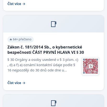
Číst více →
📑
🔥 64× přečteno
Zákon č. 181/2014 Sb., o kybernetické
bezpečnosti ČÁST PRVNÍ HLAVA VI § 30
§ 30 Orgány a osoby uvedené v § 3 písm. c)
, d) a f) a) oznámí kontaktní údaje podle §
16 nejpozději do 30 dnů ode dne u...
Číst více →
📑