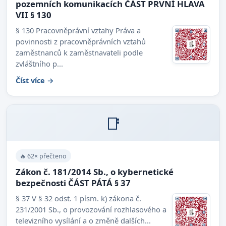
pozemních komunikacích ČÁST PRVNÍ HLAVA
VII § 130
§ 130 Pracovněprávní vztahy Práva a
povinnosti z pracovněprávních vztahů
zaměstnanců k zaměstnavateli podle
zvláštního p...
Číst více →
📑
🔥 62× přečteno
Zákon č. 181/2014 Sb., o kybernetické
bezpečnosti ČÁST PÁTÁ § 37
§ 37 V § 32 odst. 1 písm. k) zákona č.
231/2001 Sb., o provozování rozhlasového a
televizního vysílání a o změně dalších...