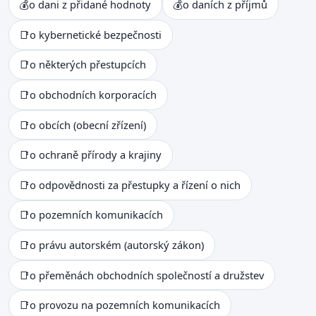
💰
o dani z přidané hodnoty
💰
o daních z příjmů
📑
o kybernetické bezpečnosti
📑
o některých přestupcích
📑
o obchodních korporacích
📑
o obcích (obecní zřízení)
📑
o ochraně přírody a krajiny
📑
o odpovědnosti za přestupky a řízení o nich
📑
o pozemních komunikacích
📑
o právu autorském (autorský zákon)
📑
o přeměnách obchodních společností a družstev
📑
o provozu na pozemních komunikacích