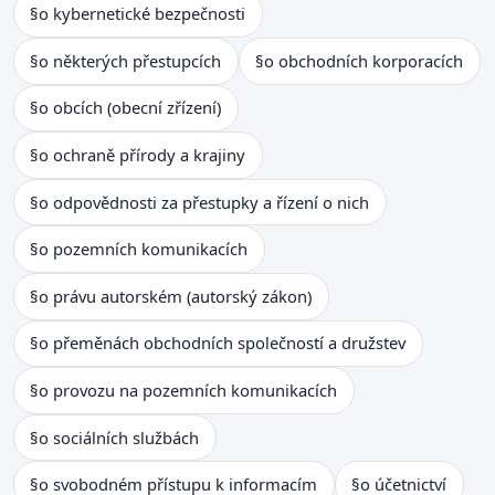
§
o kybernetické bezpečnosti
§
o některých přestupcích
§
o obchodních korporacích
§
o obcích (obecní zřízení)
§
o ochraně přírody a krajiny
§
o odpovědnosti za přestupky a řízení o nich
§
o pozemních komunikacích
§
o právu autorském (autorský zákon)
§
o přeměnách obchodních společností a družstev
§
o provozu na pozemních komunikacích
§
o sociálních službách
§
o svobodném přístupu k informacím
§
o účetnictví