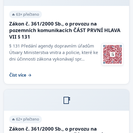
🔥 63× přečteno
Zákon č. 361/2000 Sb., o provozu na
pozemních komunikacích ČÁST PRVNÍ HLAVA
VII § 131
§ 131 Předání agendy dopravním úřadům
Útvary Ministerstva vnitra a policie, které ke
dni účinnosti zákona vykonávají spr...
Číst více →
📑
🔥 62× přečteno
Zákon č. 361/2000 Sb., o provozu na