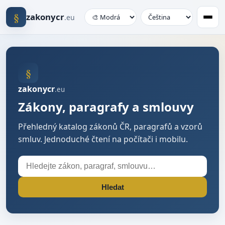
§
zakonycr
.eu
§
zakonycr
.eu
Zákony, paragrafy a smlouvy
Přehledný katalog zákonů ČR, paragrafů a vzorů
smluv. Jednoduché čtení na počítači i mobilu.
Hledat
Hledat