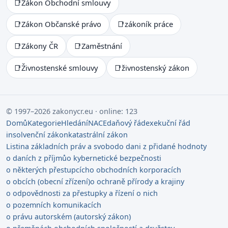
📑
Zákon Obchodní smlouvy
📑
Zákon Občanské právo
📑
zákoník práce
📑
Zákony ČR
📑
Zaměstnání
📑
Živnostenské smlouvy
📑
živnostenský zákon
© 1997–2026 zakonycr.eu · online: 123
Domů
Kategorie
Hledání
NACE
daňový řád
exekuční řád
insolvenční zákon
katastrální zákon
Listina základních práv a svobod
o dani z přidané hodnoty
o daních z příjmů
o kybernetické bezpečnosti
o některých přestupcích
o obchodních korporacích
o obcích (obecní zřízení)
o ochraně přírody a krajiny
o odpovědnosti za přestupky a řízení o nich
o pozemních komunikacích
o právu autorském (autorský zákon)