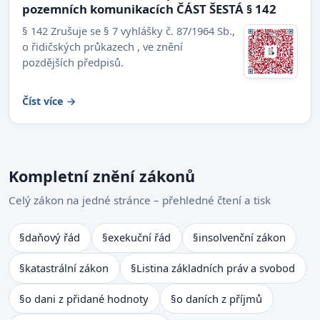
pozemních komunikacích ČÁST ŠESTÁ § 142
§ 142 Zrušuje se § 7 vyhlášky č. 87/1964 Sb.,
o řidičských průkazech , ve znění
pozdějších předpisů.
Číst více →
Kompletní znění zákonů
Celý zákon na jedné stránce – přehledné čtení a tisk
§
daňový řád
§
exekuční řád
§
insolvenční zákon
§
katastrální zákon
§
Listina základních práv a svobod
§
o dani z přidané hodnoty
§
o daních z příjmů