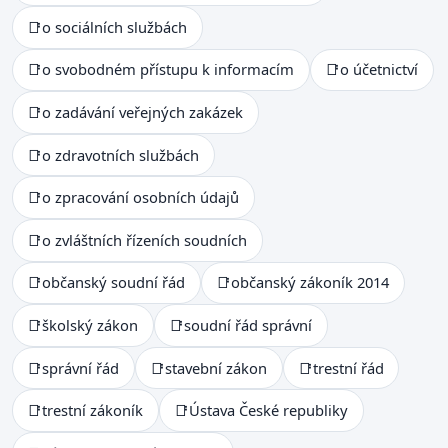
📑
o sociálních službách
📑
o svobodném přístupu k informacím
📑
o účetnictví
📑
o zadávání veřejných zakázek
📑
o zdravotních službách
📑
o zpracování osobních údajů
📑
o zvláštních řízeních soudních
📑
občanský soudní řád
📑
občanský zákoník 2014
📑
školský zákon
📑
soudní řád správní
📑
správní řád
📑
stavební zákon
📑
trestní řád
📑
trestní zákoník
📑
Ústava České republiky