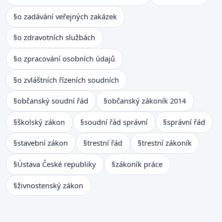
§
o zadávání veřejných zakázek
§
o zdravotních službách
§
o zpracování osobních údajů
§
o zvláštních řízeních soudních
§
občanský soudní řád
§
občanský zákoník 2014
§
školský zákon
§
soudní řád správní
§
správní řád
§
stavební zákon
§
trestní řád
§
trestní zákoník
§
Ústava České republiky
§
zákoník práce
§
živnostenský zákon