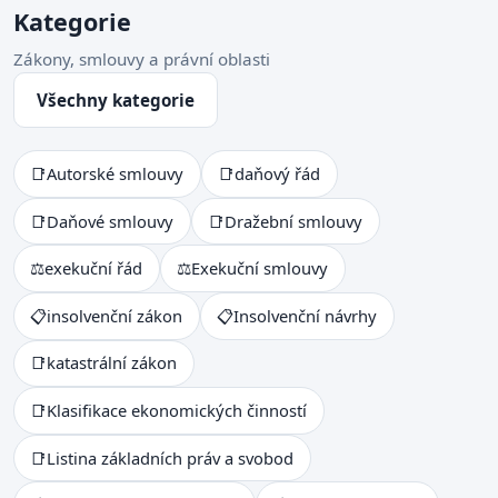
Kategorie
Zákony, smlouvy a právní oblasti
Všechny kategorie
📑
Autorské smlouvy
📑
daňový řád
📑
Daňové smlouvy
📑
Dražební smlouvy
⚖
exekuční řád
⚖
Exekuční smlouvy
📋
insolvenční zákon
📋
Insolvenční návrhy
📑
katastrální zákon
📑
Klasifikace ekonomických činností
📑
Listina základních práv a svobod