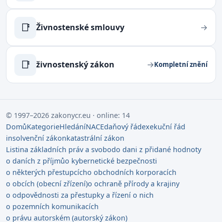
📑
Živnostenské smlouvy
→
📑
živnostenský zákon
→
Kompletní znění
© 1997–2026 zakonycr.eu · online: 14
Domů
Kategorie
Hledání
NACE
daňový řád
exekuční řád
insolvenční zákon
katastrální zákon
Listina základních práv a svobod
o dani z přidané hodnoty
o daních z příjmů
o kybernetické bezpečnosti
o některých přestupcích
o obchodních korporacích
o obcích (obecní zřízení)
o ochraně přírody a krajiny
o odpovědnosti za přestupky a řízení o nich
o pozemních komunikacích
o právu autorském (autorský zákon)