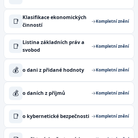
Klasifikace ekonomických
📑
→
Kompletní znění
činností
Listina základních práv a
📑
→
Kompletní znění
svobod
💰
o dani z přidané hodnoty
→
Kompletní znění
💰
o daních z příjmů
→
Kompletní znění
📑
o kybernetické bezpečnosti
→
Kompletní znění