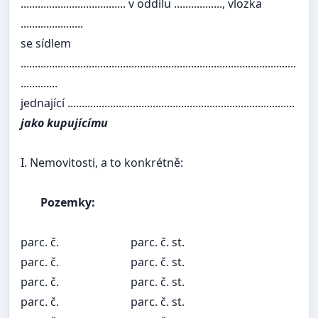
..................................... v oddílu ................., vlozka
......................
se sídlem
.................................................................................................
.............
jednající ................................................................................
jako kupujícímu
I. Nemovitosti, a to konkrétně:
Pozemky:
parc. č.
parc. č. st.
parc. č.
parc. č. st.
parc. č.
parc. č. st.
parc. č.
parc. č. st.