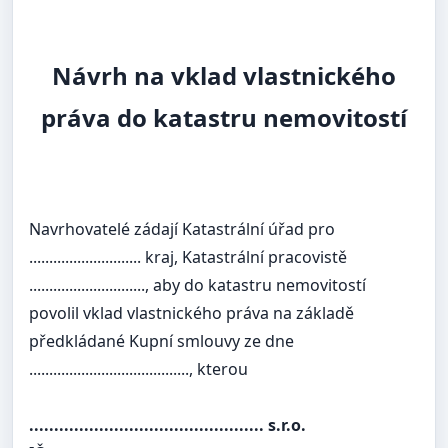
Návrh na vklad vlastnického
práva do katastru nemovitostí
Navrhovatelé zádají Katastrální úřad pro
............................ kraj, Katastrální pracovistě
............................., aby do katastru nemovitostí
povolil vklad vlastnického práva na základě
předkládané Kupní smlouvy ze dne
........................................, kterou
............................................... s.r.o.