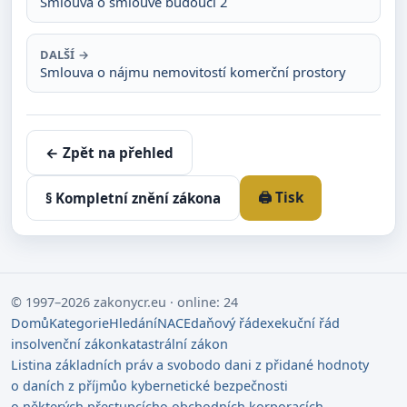
Smlouva o smlouvě budoucí 2
DALŠÍ →
Smlouva o nájmu nemovitostí komerční prostory
← Zpět na přehled
🖨️ Tisk
§ Kompletní znění zákona
© 1997–2026 zakonycr.eu · online: 24
Domů
Kategorie
Hledání
NACE
daňový řád
exekuční řád
insolvenční zákon
katastrální zákon
Listina základních práv a svobod
o dani z přidané hodnoty
o daních z příjmů
o kybernetické bezpečnosti
o některých přestupcích
o obchodních korporacích