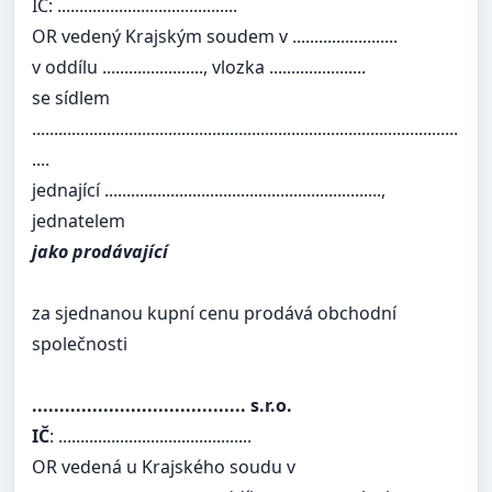
IČ: .........................................
OR vedený Krajským soudem v ........................
v oddílu ......................., vlozka ......................
se sídlem
.................................................................................................
....
jednající ...............................................................,
jednatelem
jako prodávající
za sjednanou kupní cenu prodává obchodní
společnosti
....................................... s.r.o.
IČ
: ............................................
OR vedená u Krajského soudu v