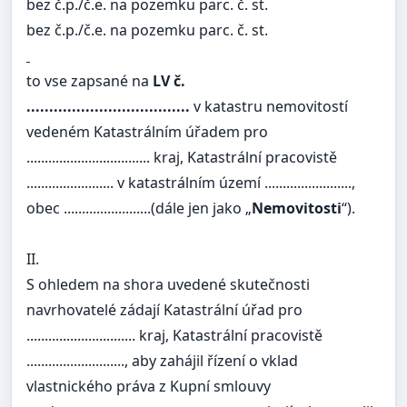
bez č.p./č.e. na pozemku parc. č. st.
bez č.p./č.e. na pozemku parc. č. st.
to vse zapsané na
LV č.
....................................
v katastru nemovitostí
vedeném Katastrálním úřadem pro
.................................. kraj, Katastrální pracovistě
........................ v katastrálním území ........................,
obec ........................(dále jen jako „
Nemovitosti
“).
II.
S ohledem na shora uvedené skutečnosti
navrhovatelé zádají Katastrální úřad pro
.............................. kraj, Katastrální pracovistě
..........................., aby zahájil řízení o vklad
vlastnického práva z Kupní smlouvy