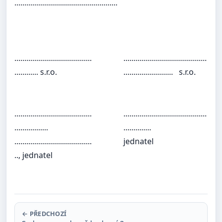
....................................................
.......................................
..........................................
............ s.r.o.
......................... s.r.o.
.......................................
..........................................
.................
..............
.......................................
jednatel
.., jednatel
← PŘEDCHOZÍ