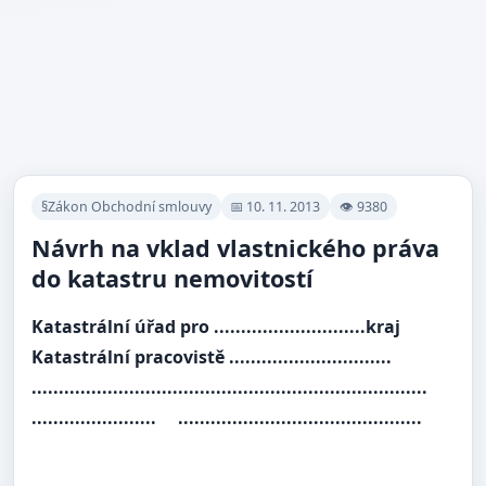
§Zákon Obchodní smlouvy
📅 10. 11. 2013
👁 9380
Návrh na vklad vlastnického práva
do katastru nemovitostí
Katastrální úřad pro ............................kraj
Katastrální pracovistě ..............................
.........................................................................
....................... .............................................