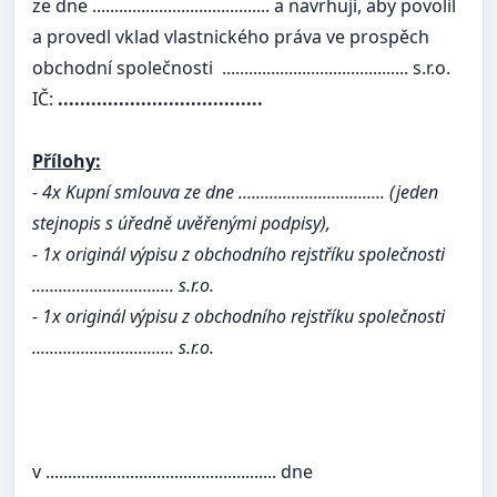
ze dne ........................................ a navrhují, aby povolil
a provedl vklad vlastnického práva ve prospěch
obchodní společnosti .......................................... s.r.o.
IČ:
.....................................
Přílohy:
- 4x Kupní smlouva ze dne ................................. (jeden
stejnopis s úředně uvěřenými podpisy),
- 1x originál výpisu z obchodního rejstříku společnosti
................................ s.r.o.
- 1x originál výpisu z obchodního rejstříku společnosti
................................ s.r.o.
v .................................................... dne