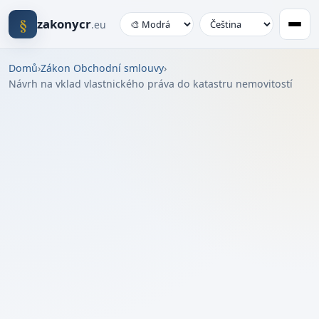
§
zakonycr
.eu
Domů
›
Zákon Obchodní smlouvy
›
Návrh na vklad vlastnického práva do katastru nemovitostí