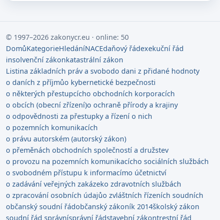
© 1997–2026 zakonycr.eu · online: 50
Domů
Kategorie
Hledání
NACE
daňový řád
exekuční řád
insolvenční zákon
katastrální zákon
Listina základních práv a svobod
o dani z přidané hodnoty
o daních z příjmů
o kybernetické bezpečnosti
o některých přestupcích
o obchodních korporacích
o obcích (obecní zřízení)
o ochraně přírody a krajiny
o odpovědnosti za přestupky a řízení o nich
o pozemních komunikacích
o právu autorském (autorský zákon)
o přeměnách obchodních společností a družstev
o provozu na pozemních komunikacích
o sociálních službách
o svobodném přístupu k informacím
o účetnictví
o zadávání veřejných zakázek
o zdravotních službách
o zpracování osobních údajů
o zvláštních řízeních soudních
občanský soudní řád
občanský zákoník 2014
školský zákon
soudní řád správní
správní řád
stavební zákon
trestní řád