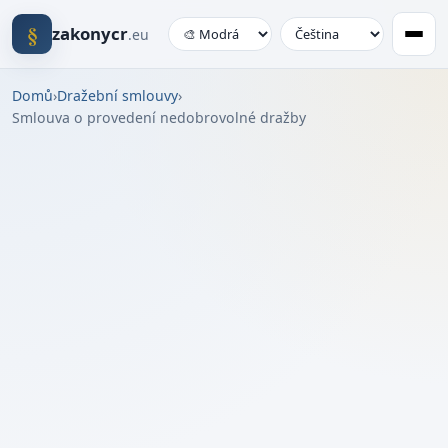
§
zakonycr
.eu
Domů
›
Dražební smlouvy
›
Smlouva o provedení nedobrovolné dražby