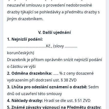
neuzavřel smlouvu o provedení nedobrovolné
drazby týkající se pohledávky a předmětu drazby s
jiným drazebníkem.
V. Další ujednání
1. Nejnizší podání:
……………………………….Kč., (slovy …………
korunčeských)
Drazebník je přitom oprávněn snízit nejnizší podání
o částku ve výši
2. Odměna drazebníka:
….. % z ceny dosazené
vydrazením při dodrzení ust. § 38 ZVD
3. Lhůta pro odeslání oznámení o drazbě:
Sedm
dnů od uzavření této smlouvy
4. Náklady drazby:
Hradí se dle ust. § 51 ZVD
5. Známé závazky váznoucí na Předmětu drazby: