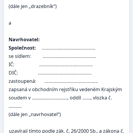
(dále jen „drazebník“)
a
Navrhovatel:
Společnost:
…………..…………..…………..
se sídlem:
…………..…………..…………..
IČ:
…………..…………..…………..
DIČ:
…………..…………..…………..
zastoupená:
…………..…………..…………..
zapsaná v obchodním rejstříku vedeném Krajským
soudem v .............................., oddíl ......., vlozka č.
...........
(dále jen „navrhovatel“)
uzavírají tímto podle zák. č. 26/2000 Sb., a zákona č.