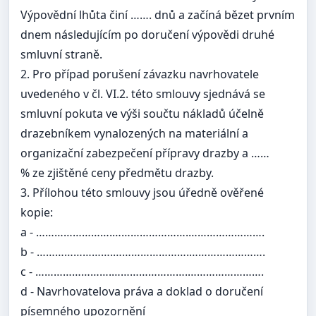
Výpovědní lhůta činí ……. dnů a začíná bězet prvním
dnem následujícím po doručení výpovědi druhé
smluvní straně.
2. Pro případ porušení závazku navrhovatele
uvedeného v čl. VI.2. této smlouvy sjednává se
smluvní pokuta ve výši součtu nákladů účelně
drazebníkem vynalozených na materiální a
organizační zabezpečení přípravy drazby a ……
% ze zjištěné ceny předmětu drazby.
3. Přílohou této smlouvy jsou úředně ověřené
kopie:
a - …………………….…………………….…………………….
b - …………………….…………………….…………………….
c - …………………….…………………….…………………….
d - Navrhovatelova práva a doklad o doručení
písemného upozornění