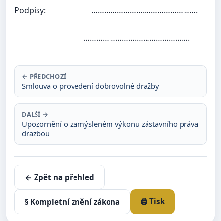
Podpisy:
…………………….…………………….
…………………….…………………….
← PŘEDCHOZÍ
Smlouva o provedení dobrovolné dražby
DALŠÍ →
Upozornění o zamýsleném výkonu zástavního práva
drazbou
← Zpět na přehled
🖨️ Tisk
§ Kompletní znění zákona