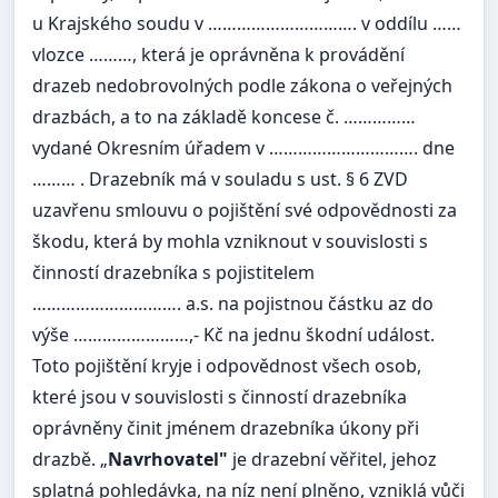
u Krajského soudu v …………………………. v oddílu ……
vlozce ………, která je oprávněna k provádění
drazeb nedobrovolných podle zákona o veřejných
drazbách, a to na základě koncese č. ……………
vydané Okresním úřadem v …………………………. dne
……… . Drazebník má v souladu s ust. § 6 ZVD
uzavřenu smlouvu o pojištění své odpovědnosti za
škodu, která by mohla vzniknout v souvislosti s
činností drazebníka s pojistitelem
…………………………. a.s. na pojistnou částku az do
výše ……………………,- Kč na jednu škodní událost.
Toto pojištění kryje i odpovědnost všech osob,
které jsou v souvislosti s činností drazebníka
oprávněny činit jménem drazebníka úkony při
drazbě. „
Navrhovatel"
je drazební věřitel, jehoz
splatná pohledávka, na níz není plněno, vzniklá vůči