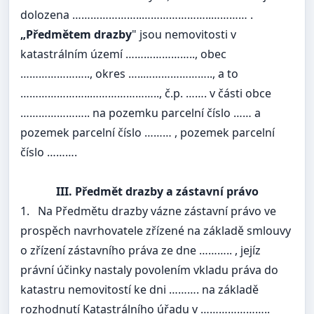
dolozena …………………..…………………..………… .
„Předmětem drazby
" jsou nemovitosti v
katastrálním území ………………….., obec
………………….., okres …..………………….., a to
…………………..………………….., č.p. ……. v části obce
………………….. na pozemku parcelní číslo …… a
pozemek parcelní číslo ……… , pozemek parcelní
číslo ……….
III. Předmět drazby a zástavní právo
1.
Na Předmětu drazby vázne zástavní právo ve
prospěch navrhovatele zřízené na základě smlouvy
o zřízení zástavního práva ze dne ……….. , jejíz
právní účinky nastaly povolením vkladu práva do
katastru nemovitostí ke dni ………. na základě
rozhodnutí Katastrálního úřadu v …………………..