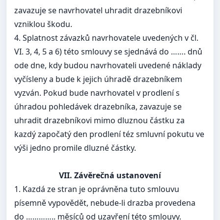
zavazuje se navrhovatel uhradit drazebníkovi
vzniklou škodu.
4. Splatnost závazků navrhovatele uvedených v čl.
VI. 3, 4, 5 a 6) této smlouvy se sjednává do ……. dnů
ode dne, kdy budou navrhovateli uvedené náklady
vyčísleny a bude k jejich úhradě drazebníkem
vyzván. Pokud bude navrhovatel v prodlení s
úhradou pohledávek drazebníka, zavazuje se
uhradit drazebníkovi mimo dluznou částku za
kazdý započatý den prodlení téz smluvní pokutu ve
výši jedno promile dluzné částky.
VII. Závěrečná ustanovení
1. Kazdá ze stran je oprávněna tuto smlouvu
písemně vypovědět, nebude-li drazba provedena
do ………….. měsíců od uzavření této smlouvy.