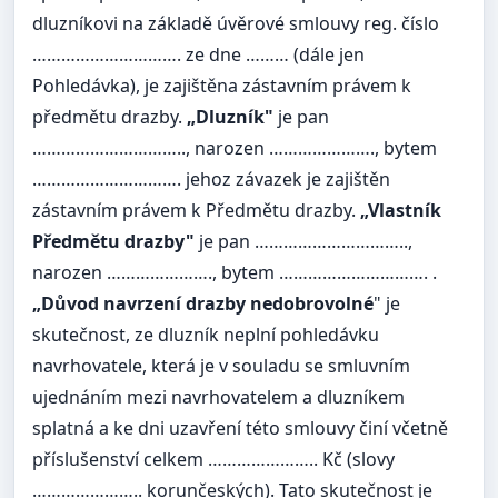
dluzníkovi na základě úvěrové smlouvy reg. číslo
…………………………. ze dne ……… (dále jen
Pohledávka), je zajištěna zástavním právem k
předmětu drazby.
„Dluzník"
je pan
………………………….., narozen …………………., bytem
…………………………. jehoz závazek je zajištěn
zástavním právem k Předmětu drazby.
„Vlastník
Předmětu drazby"
je pan …………………………..,
narozen …………………., bytem …………………………. .
„Důvod navrzení drazby nedobrovolné
" je
skutečnost, ze dluzník neplní pohledávku
navrhovatele, která je v souladu se smluvním
ujednáním mezi navrhovatelem a dluzníkem
splatná a ke dni uzavření této smlouvy činí včetně
příslušenství celkem ………………….. Kč (slovy
………………….. korunčeských). Tato skutečnost je