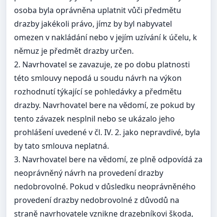
osoba byla oprávněna uplatnit vůči předmětu
drazby jakékoli právo, jímz by byl nabyvatel
omezen v nakládání nebo v jejím uzívání k účelu, k
němuz je předmět drazby určen.
2. Navrhovatel se zavazuje, ze po dobu platnosti
této smlouvy nepodá u soudu návrh na výkon
rozhodnutí týkající se pohledávky a předmětu
drazby. Navrhovatel bere na vědomí, ze pokud by
tento závazek nesplnil nebo se ukázalo jeho
prohlášení uvedené v čl. IV. 2. jako nepravdivé, byla
by tato smlouva neplatná.
3. Navrhovatel bere na vědomí, ze plně odpovídá za
neoprávněný návrh na provedení drazby
nedobrovolné. Pokud v důsledku neoprávněného
provedení drazby nedobrovolné z důvodů na
straně navrhovatele vznikne drazebníkovi škoda,