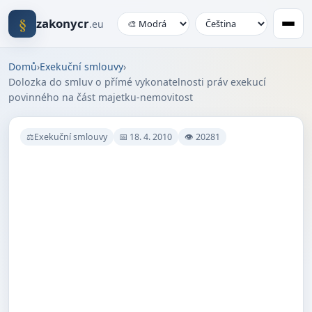
§
zakonycr
.eu
Domů
›
Exekuční smlouvy
›
Dolozka do smluv o přímé vykonatelnosti práv exekucí
povinného na část majetku-nemovitost
⚖Exekuční smlouvy
📅 18. 4. 2010
👁 20281