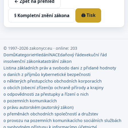
← Zpět na přehled
🖨️ Tisk
§ Kompletní znění zákona
© 1997–2026 zakonycr.eu · online: 203
Domů
Kategorie
Hledání
NACE
daňový řád
exekuční řád
insolvenční zákon
katastrální zákon
Listina základních práv a svobod
o dani z přidané hodnoty
o daních z příjmů
o kybernetické bezpečnosti
o některých přestupcích
o obchodních korporacích
o obcích (obecní zřízení)
o ochraně přírody a krajiny
o odpovědnosti za přestupky a řízení o nich
o pozemních komunikacích
o právu autorském (autorský zákon)
o přeměnách obchodních společností a družstev
o provozu na pozemních komunikacích
o sociálních službách
o svobodném přístupu k informacím
o účetnictví