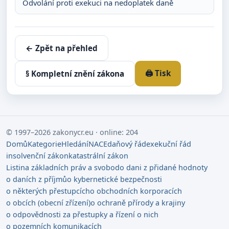
Odvolání proti exekuci na nedoplatek daně
← Zpět na přehled
🖨️ Tisk
§ Kompletní znění zákona
© 1997–2026 zakonycr.eu · online: 204
Domů
Kategorie
Hledání
NACE
daňový řád
exekuční řád
insolvenční zákon
katastrální zákon
Listina základních práv a svobod
o dani z přidané hodnoty
o daních z příjmů
o kybernetické bezpečnosti
o některých přestupcích
o obchodních korporacích
o obcích (obecní zřízení)
o ochraně přírody a krajiny
o odpovědnosti za přestupky a řízení o nich
o pozemních komunikacích