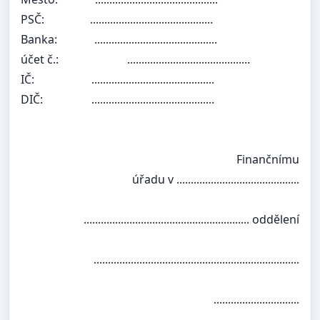
PSČ:
...........................................
Banka:
...........................................
účet č.:
...........................................
IČ:
...........................................
DIČ:
...........................................
Finančnímu
úřadu v ...........................................
.......................................................... oddělení
........................................................................
..............................