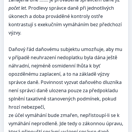
počet let
. Prodlevy správce daně při jednotlivých
úkonech a doba prováděné kontroly ostře
kontrastují s exekučním vymáháním bez předchozí
výzvy.
Daňový řád daňovému subjektu umozňuje, aby mu
v případě neuhrazení nedoplatku byla dána ještě
náhradní, nejméně osmidenní lhůta k byť
opozděnému zaplacení, a to na základě výzvy
správce daně. Povinnost vyzvat daňového dluzníka
není správci daně ulozena pouze za předpokladu
splnění taxativně stanovených podmínek, pokud
hrozí nebezpečí,
ze účel vymáhání bude zmařen, nepřistoupí-li se k
vymáhání neprodleně. Jde tedy o zákonnou úpravu,
která připouští správní uvázení správce daně