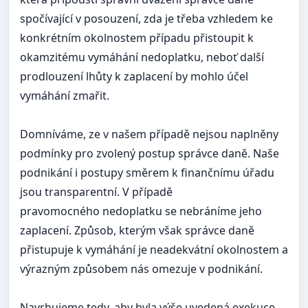
spočívající v posouzení, zda je třeba vzhledem ke
konkrétním okolnostem případu přistoupit k
okamzitému vymáhání nedoplatku, neboť další
prodlouzení lhůty k zaplacení by mohlo účel
vymáhání zmařit.
Domníváme, ze v našem případě nejsou naplněny
podmínky pro zvolený postup správce daně. Naše
podnikání i postupy směrem k finančnímu úřadu
jsou transparentní. V případě
pravomocného nedoplatku se nebráníme jeho
zaplacení. Způsob, kterým však správce daně
přistupuje k vymáhání je neadekvátní okolnostem a
výrazným způsobem nás omezuje v podnikání.
Navrhujeme tedy, aby byla výše uvedená exekuce