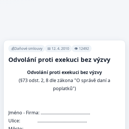
💰Daňové smlouvy
📅 12. 4. 2010
👁 12492
Odvolání proti exekuci bez výzvy
Odvolání proti exekuci bez výzvy
(§73 odst. 2, 8 dle zákona "O správě daní a
poplatků")
Jméno - Firma:
...........................................
Ulice:
...........................................
Město:
...........................................