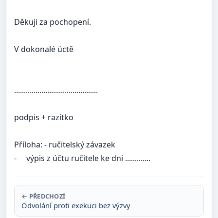
Děkuji za pochopení.
V dokonalé úctě
...........................................
podpis + razítko
Příloha:
- ručitelský závazek
-
výpis z účtu ručitele ke dni .............
← PŘEDCHOZÍ
Odvolání proti exekuci bez výzvy