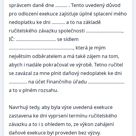
správcem daně dne .......... . Tento uvedený důvod
pro odlození exekuce zajisťuje úplné splacení mého
nedoplatku ke dni ........... a to na základě
ručitelského závazku společnosti ..............................,
IČ: ................................. se sídlem
....................................................., která je mým
největsím odběratelem a má také zájem na tom,
abych i nadále pokračoval ve výrobě. Tetno ručitel
se zavázal za mne plnit daňový nedoplatek ke dni
............... na účet Finančního úřadu ..............................
a to v plném rozsahu.
Navrhuji tedy, aby byla výse uvedená exekuce
zastavena ke dni vyprsení termínu ručitelského
závazku a to i s ohledem to, ze výkon zahájení
daňové exekuce byl proveden bez výzvy.