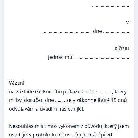
..............................
V
........................................, dne .....................
k číslu
jednacímu: ..........................................
Vázení,
na základě exekučního příkazu ze dne ..........., který
mi byl doručen dne ........ se v zákonné lhůtě 15 dnů
odvolávám a uvádím následující.
Nesouhlasím s tímto výkonem z důvodu, který jsem
uvedl jiz v protokolu při ústním jednání před