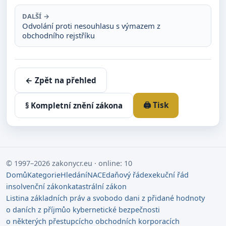
DALŠÍ →
Odvolání proti nesouhlasu s výmazem z
obchodního rejstříku
← Zpět na přehled
🖨️ Tisk
§ Kompletní znění zákona
© 1997–2026 zakonycr.eu · online: 10
Domů
Kategorie
Hledání
NACE
daňový řád
exekuční řád
insolvenční zákon
katastrální zákon
Listina základních práv a svobod
o dani z přidané hodnoty
o daních z příjmů
o kybernetické bezpečnosti
o některých přestupcích
o obchodních korporacích