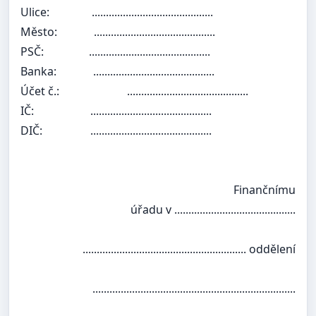
Ulice:
...........................................
Město:
...........................................
PSČ:
...........................................
Banka:
...........................................
Účet č.:
...........................................
IČ:
...........................................
DIČ:
...........................................
Finančnímu
úřadu v ...........................................
.......................................................... oddělení
........................................................................