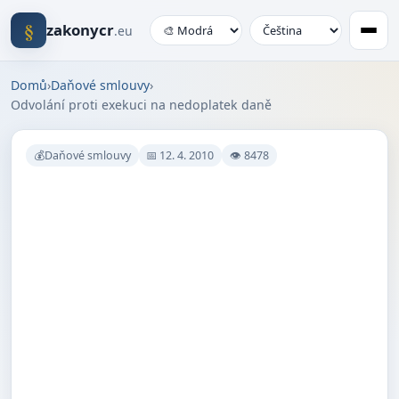
§
zakonycr
.eu
Domů
›
Daňové smlouvy
›
Odvolání proti exekuci na nedoplatek daně
💰Daňové smlouvy
📅 12. 4. 2010
👁 8478