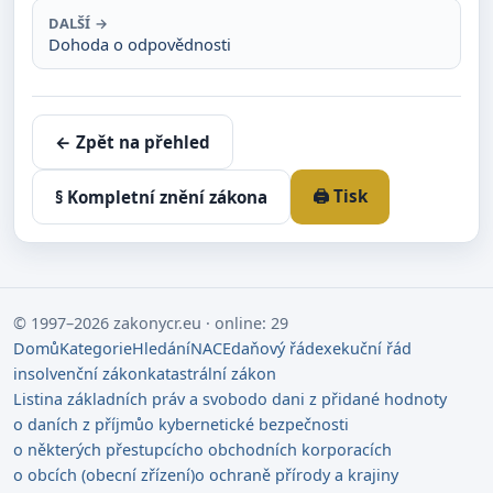
DALŠÍ →
Dohoda o odpovědnosti
← Zpět na přehled
🖨️ Tisk
§ Kompletní znění zákona
© 1997–2026 zakonycr.eu · online: 29
Domů
Kategorie
Hledání
NACE
daňový řád
exekuční řád
insolvenční zákon
katastrální zákon
Listina základních práv a svobod
o dani z přidané hodnoty
o daních z příjmů
o kybernetické bezpečnosti
o některých přestupcích
o obchodních korporacích
o obcích (obecní zřízení)
o ochraně přírody a krajiny