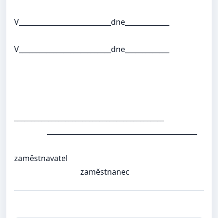
V___________________________dne_____________
V___________________________dne_____________
____________________________________________
____________________________________________
zaměstnavatel
zaměstnanec