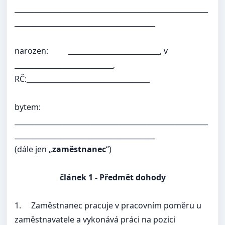
_______________________________________________________
________________________________________
narozen:
__________________________, v
____________________________,
RČ:___________________________________
bytem:
_______________________________________________________
________________________________________
(dále jen „
zaměstnanec
“)
článek 1 -
Předmět dohody
1.
Zaměstnanec pracuje v pracovním poměru u
zaměstnavatele a vykonává práci na pozici