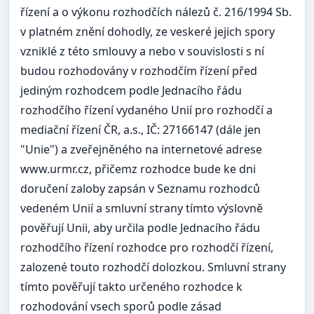
řízení a o výkonu rozhodčích nálezů č. 216/1994 Sb.
v platném znění dohodly, ze veskeré jejich spory
vzniklé z této smlouvy a nebo v souvislosti s ní
budou rozhodovány v rozhodčím řízení před
jediným rozhodcem podle Jednacího řádu
rozhodčího řízení vydaného Unií pro rozhodčí a
mediační řízení ČR, a.s., IČ: 27166147 (dále jen
"Unie") a zveřejněného na internetové adrese
www.urmr.cz, přičemz rozhodce bude ke dni
doručení zaloby zapsán v Seznamu rozhodců
vedeném Unií a smluvní strany tímto výslovně
pověřují Unii, aby určila podle Jednacího řádu
rozhodčího řízení rozhodce pro rozhodčí řízení,
zalozené touto rozhodčí dolozkou. Smluvní strany
tímto pověřují takto určeného rozhodce k
rozhodování vsech sporů podle zásad