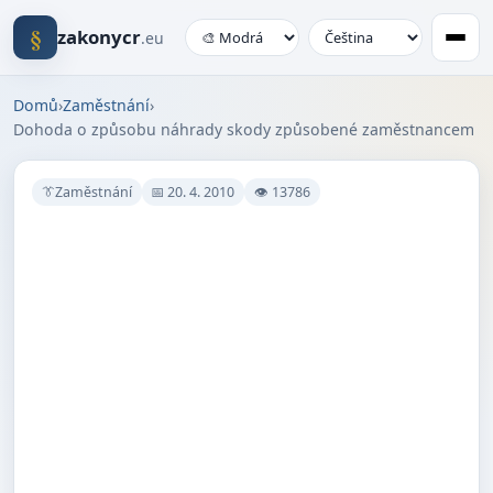
§
zakonycr
.eu
Domů
›
Zaměstnání
›
Dohoda o způsobu náhrady skody způsobené zaměstnancem
👔Zaměstnání
📅 20. 4. 2010
👁 13786