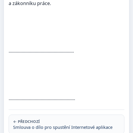
a zákonníku práce.
.......................................................
........................................................
← PŘEDCHOZÍ
Smlouva o dílo pro spustění Internetové aplikace