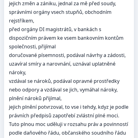
jejich změn a zániku, jednal za mě před soudy,
správními orgány vsech stupňů, obchodním
rejstříkem,
před orgány DI magistrátů, v bankách s
dispozičním právem ke vsem bankovním kontům
společnosti, přijímal
doručované písemnosti, podával návrhy a zádosti,
uzavíral smíry a narovnání, uznával uplatněné
nároky,
vzdával se nároků, podával opravné prostředky
nebo odpory a vzdával se jich, vymáhal nároky,
plnění nároků přijímal,
jejich plnění potvrzoval, to vse i tehdy, kdyz je podle
právních předpisů zapotřebí zvlástní plné moci.
Tuto plnou moc uděluji v rozsahu práv a povinností
podle daňového řádu, občanského soudního řádu