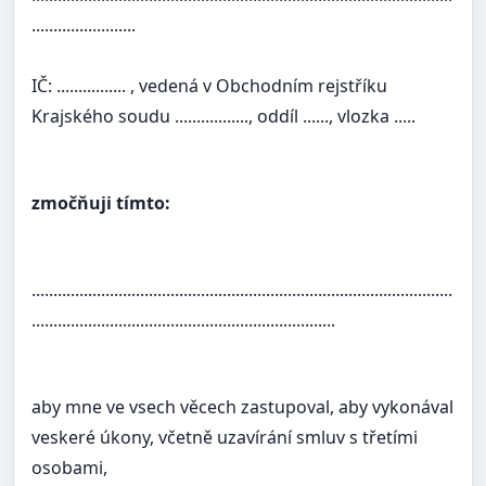
........................
IČ: ................ , vedená v Obchodním rejstříku
Krajského soudu ................., oddíl ......, vlozka .....
zmočňuji tímto:
.................................................................................................
......................................................................
aby mne ve vsech věcech zastupoval, aby vykonával
veskeré úkony, včetně uzavírání smluv s třetími
osobami,