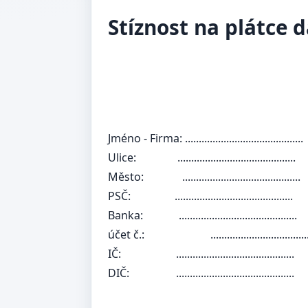
Stíznost na plátce 
Jméno - Firma: ...........................................
Ulice:
...........................................
Město:
...........................................
PSČ:
...........................................
Banka:
...........................................
účet č.:
......................................
IČ:
...........................................
DIČ:
...........................................