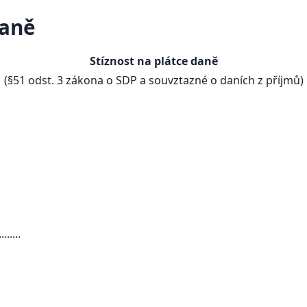
daně
Stíznost na plátce daně
(§51 odst. 3 zákona o SDP a souvztazné o daních z příjmů)
.....