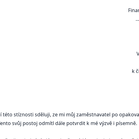
Finančnímu úřadu v .............
.................................
...................................
........
V ................................
k číslu jednacímu: ............
této stíznosti sděluji, ze mi můj zaměstnavatel po opakova
ento svůj postoj odmítl dále potvrdit k mé výzvě i písemně.