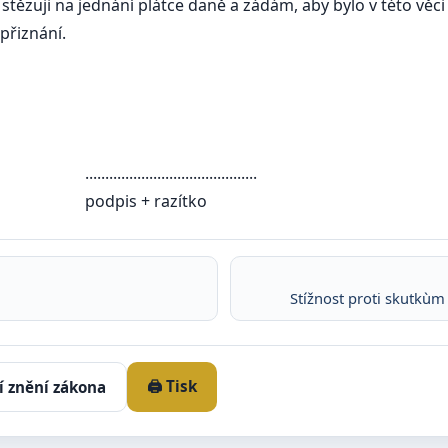
 stězuji na jednání plátce daně a zádám, aby bylo v této vě
přiznání.
.....................
razítko
Stížnost proti skutkù
🖨️ Tisk
í znění zákona