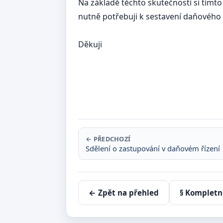
Na základě těchto skutečností si tímto
nutně potřebuji k sestavení daňového 
Děkuji
......................
podpis + 
← PŘEDCHOZÍ
Sdělení o zastupování v daňovém řízení
← Zpět na přehled
§ Kompletn