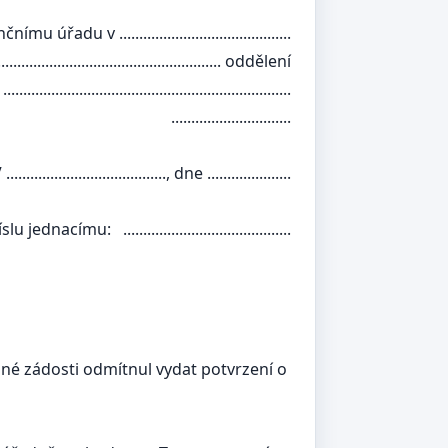
..............................
......................... oddělení
.....................................
......................
........, dne .....................
..............................
né zádosti odmítnul vydat potvrzení o