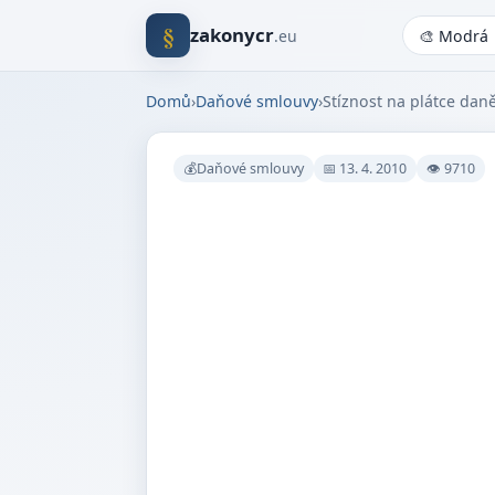
§
zakonycr
.eu
Domů
›
Daňové smlouvy
›
Stíznost na plátce dan
💰Daňové smlouvy
📅 13. 4. 2010
👁 9710