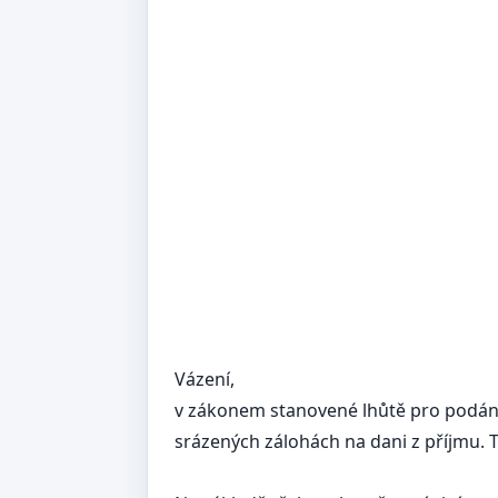
Vázení,
v zákonem stanovené lhůtě pro podání 
srázených zálohách na dani z příjmu. T