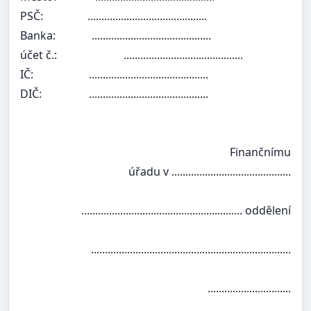
PSČ:
...........................................
Banka:
...........................................
účet č.:
...........................................
IČ:
...........................................
DIČ:
...........................................
Finančnímu
úřadu v ...........................................
.......................................................... oddělení
........................................................................
..............................