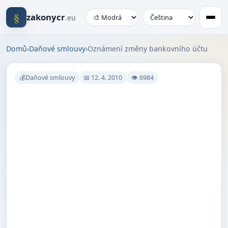
§
zakonycr
.eu
Domů
›
Daňové smlouvy
›
Oznámení změny bankovního účtu
💰Daňové smlouvy
📅 12. 4. 2010
👁 6984