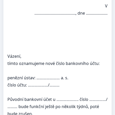
V
........................................, dne .....................
Vázení,
tímto oznamujeme nové číslo bankovního účtu:
penězní ústav: ………………… a. s.
číslo účtu: ………………/………
Původní bankovní účet u ……………….. číslo ……………/
……… bude funkční ještě po několik týdnů, poté
bude zrušen.