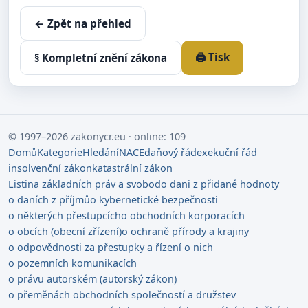
← Zpět na přehled
🖨️ Tisk
§ Kompletní znění zákona
© 1997–2026 zakonycr.eu · online: 109
Domů
Kategorie
Hledání
NACE
daňový řád
exekuční řád
insolvenční zákon
katastrální zákon
Listina základních práv a svobod
o dani z přidané hodnoty
o daních z příjmů
o kybernetické bezpečnosti
o některých přestupcích
o obchodních korporacích
o obcích (obecní zřízení)
o ochraně přírody a krajiny
o odpovědnosti za přestupky a řízení o nich
o pozemních komunikacích
o právu autorském (autorský zákon)
o přeměnách obchodních společností a družstev