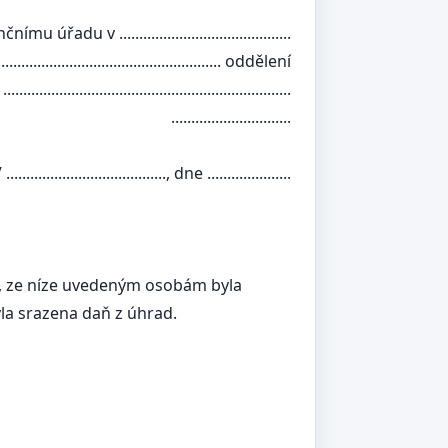
..............................
......................... oddělení
.....................................
......................
........, dne .....................
u), ze níze uvedeným osobám byla
la srazena daň z úhrad.