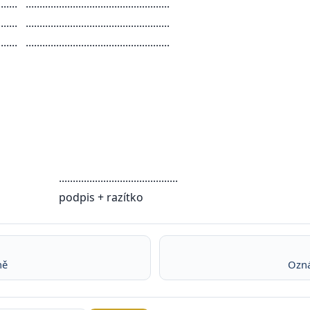
...................................................
...................................................
...................................................
.....................
razítko
ně
Ozná