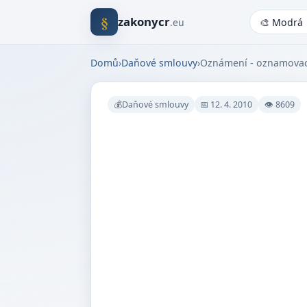
§
zakonycr
.eu
Domů
›
Daňové smlouvy
›
Oznámení - oznamovac
💰Daňové smlouvy
📅 12. 4. 2010
👁 8609