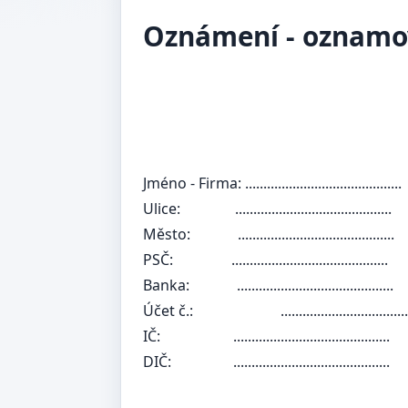
Oznámení - oznamov
Jméno - Firma:
...........................................
Ulice:
...........................................
Město:
...........................................
PSČ:
...........................................
Banka:
...........................................
Účet č.:
.....................................
IČ:
...........................................
DIČ:
...........................................