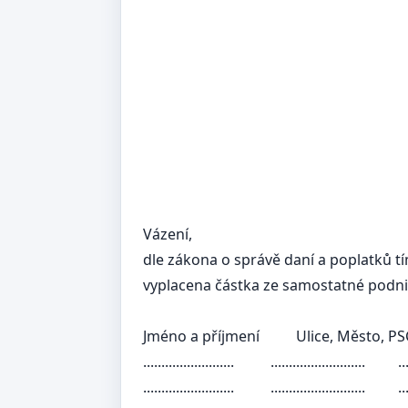
Vázení,
dle zákona o správě daní a poplatků t
vyplacena částka ze samostatné podnik
Jméno a příjmení
Ulice, Město, PSČ
.........................
.......................... ......... .
.........................
.......................... ......... .