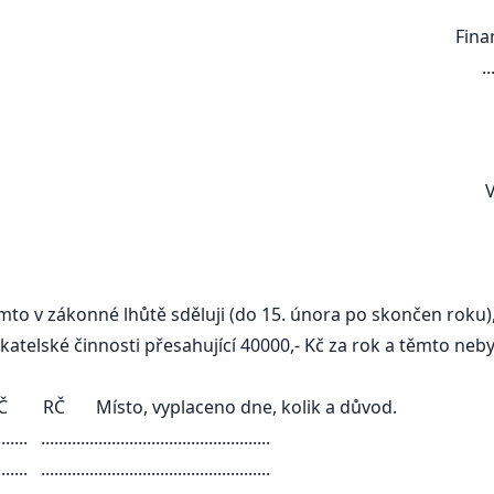
Finančnímu úřadu v .............
.................................
...................................
........
V ................................
ímto v zákonné lhůtě sděluji (do 15. února po skončen rok
atelské činnosti přesahující 40000,- Kč za rok a těmto neby
 RČ Místo, vyplaceno dne, kolik a důvod.
...................................................
...................................................