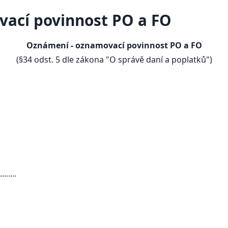
ací povinnost PO a FO
Oznámení - oznamovací povinnost PO a FO
(§34 odst. 5 dle zákona "O správě daní a poplatků")
......