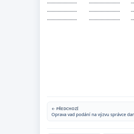
.........................
.......................... ......... .
.........................
.......................... ......... .
.........................
.......................... ......... .
......................
podpis + 
← PŘEDCHOZÍ
Oprava vad podání na výzvu správce da