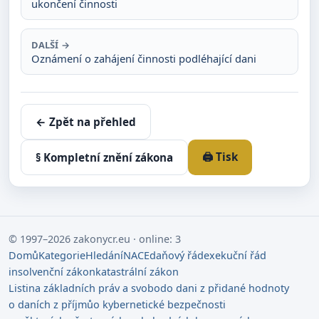
ukončení činnosti
DALŠÍ →
Oznámení o zahájení činnosti podléhající dani
← Zpět na přehled
🖨️ Tisk
§ Kompletní znění zákona
© 1997–2026 zakonycr.eu · online: 3
Domů
Kategorie
Hledání
NACE
daňový řád
exekuční řád
insolvenční zákon
katastrální zákon
Listina základních práv a svobod
o dani z přidané hodnoty
o daních z příjmů
o kybernetické bezpečnosti