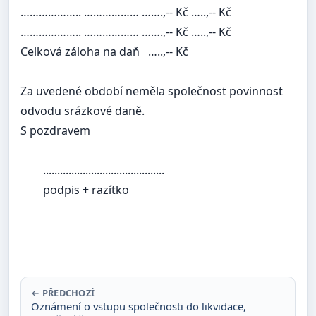
……………….. ……………… …….,-- Kč …..,-- Kč
……………….. ……………… …….,-- Kč …..,-- Kč
Celková záloha na daň …..,-- Kč
Za uvedené období neměla společnost povinnost
odvodu srázkové daně.
S pozdravem
...........................................
podpis + razítko
← PŘEDCHOZÍ
Oznámení o vstupu společnosti do likvidace,