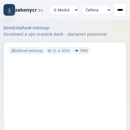
§
zakonycr
.eu
Domů
›
Daňové smlouvy
›
Oznámení o výsi srazené daně - záznamní povinnost
💰Daňové smlouvy
📅 12. 4. 2010
👁 7993