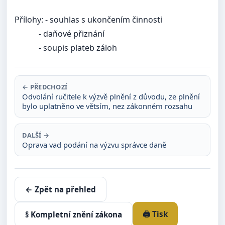
Přílohy:
- souhlas s ukončením činnosti
- daňové přiznání
- soupis plateb záloh
← PŘEDCHOZÍ
Odvolání ručitele k výzvě plnění z důvodu, ze plnění
bylo uplatněno ve větsím, nez zákonném rozsahu
DALŠÍ →
Oprava vad podání na výzvu správce daně
← Zpět na přehled
🖨️ Tisk
§ Kompletní znění zákona