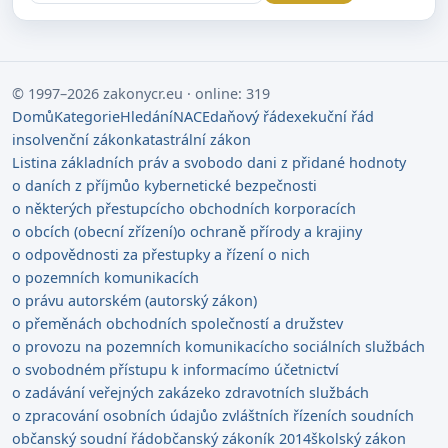
© 1997–2026 zakonycr.eu · online: 319
Domů
Kategorie
Hledání
NACE
daňový řád
exekuční řád
insolvenční zákon
katastrální zákon
Listina základních práv a svobod
o dani z přidané hodnoty
o daních z příjmů
o kybernetické bezpečnosti
o některých přestupcích
o obchodních korporacích
o obcích (obecní zřízení)
o ochraně přírody a krajiny
o odpovědnosti za přestupky a řízení o nich
o pozemních komunikacích
o právu autorském (autorský zákon)
o přeměnách obchodních společností a družstev
o provozu na pozemních komunikacích
o sociálních službách
o svobodném přístupu k informacím
o účetnictví
o zadávání veřejných zakázek
o zdravotních službách
o zpracování osobních údajů
o zvláštních řízeních soudních
občanský soudní řád
občanský zákoník 2014
školský zákon