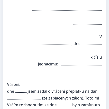
........................................................................
..............................
V
........................................, dne .....................
k číslu
jednacímu: ..........................................
Vázení,
dne ............ jsem zádal o vrácení přeplatku na dani
................................... (ze zaplacených záloh). Toto mi
Vaším rozhodnutím ze dne .............. bylo zamítnuto