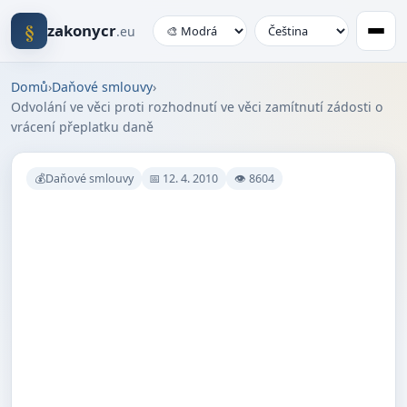
§
zakonycr
.eu
Domů
›
Daňové smlouvy
›
Odvolání ve věci proti rozhodnutí ve věci zamítnutí zádosti o
vrácení přeplatku daně
💰Daňové smlouvy
📅 12. 4. 2010
👁 8604