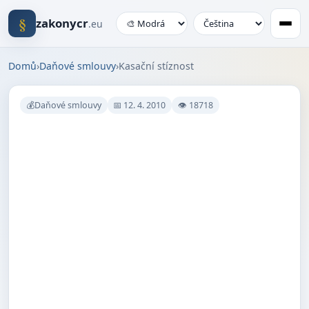
§
zakonycr
.eu
Domů
›
Daňové smlouvy
›
Kasační stíznost
💰Daňové smlouvy
📅 12. 4. 2010
👁 18718