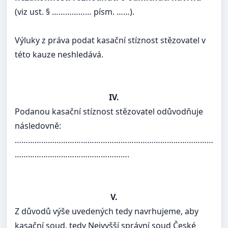
(viz ust. § ……………… písm. ……).
Výluky z práva podat kasační stíznost stězovatel v
této kauze neshledává.
IV.
Podanou kasační stíznost stězovatel odůvodňuje
následovně:
………………………………………………………………………………
…………………………………………….
V.
Z důvodů výše uvedených tedy navrhujeme, aby
kasační soud, tedy Nejvyšší správní soud České