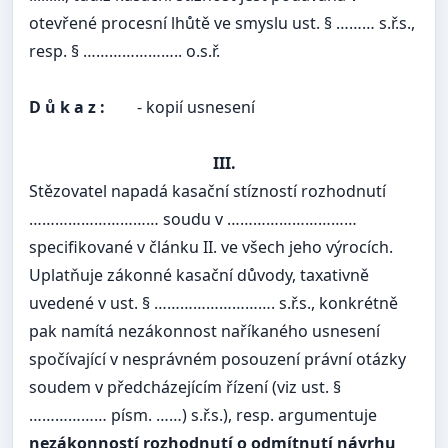
otevřené procesní lhůtě ve smyslu ust. § ……… s.ř.s.,
resp. § ………………….. o.s.ř.
D ů k a z :
- kopií usnesení
III.
Stězovatel napadá kasační stízností rozhodnutí
………………………… soudu v …………………………
specifikované v článku II. ve všech jeho výrocích.
Uplatňuje zákonné kasační důvody, taxativně
uvedené v ust. § ………………………. s.ř.s., konkrétně
pak namítá nezákonnost naříkaného usnesení
spočívající v nesprávném posouzení právní otázky
soudem v předcházejícím řízení (viz ust. §
……………… písm. ……) s.ř.s.), resp. argumentuje
nezákonností rozhodnutí o odmítnutí návrhu