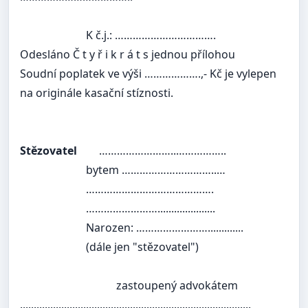
K č.j.: …………………………….
Odesláno Č t y ř i k r á t s jednou přílohou
Soudní poplatek ve výši ……………….,- Kč je vylepen
na originále kasační stíznosti.
Stězovatel
……………………..……………..
bytem …………………………..…
…………………………………….
…………………….....................
Narozen: …………………….............
(dále jen "stězovatel")
zastoupený advokátem
....................................................................................