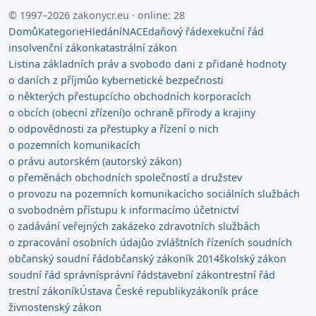
© 1997–2026 zakonycr.eu · online: 28
Domů
Kategorie
Hledání
NACE
daňový řád
exekuční řád
insolvenční zákon
katastrální zákon
Listina základních práv a svobod
o dani z přidané hodnoty
o daních z příjmů
o kybernetické bezpečnosti
o některých přestupcích
o obchodních korporacích
o obcích (obecní zřízení)
o ochraně přírody a krajiny
o odpovědnosti za přestupky a řízení o nich
o pozemních komunikacích
o právu autorském (autorský zákon)
o přeměnách obchodních společností a družstev
o provozu na pozemních komunikacích
o sociálních službách
o svobodném přístupu k informacím
o účetnictví
o zadávání veřejných zakázek
o zdravotních službách
o zpracování osobních údajů
o zvláštních řízeních soudních
občanský soudní řád
občanský zákoník 2014
školský zákon
soudní řád správní
správní řád
stavební zákon
trestní řád
trestní zákoník
Ústava České republiky
zákoník práce
živnostenský zákon