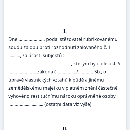
I.
Dne ………………… podal stězovatel rubrikovanému
soudu zalobu proti rozhodnutí zalovaného č. 1
.........., za účasti subjektů :
………………………………………….., kterým bylo dle ust. §
…………………. zákona č. …………../………… Sb., o
úpravě vlastnických vztahů k půdě a jinému
zemědělskému majetku v platném znění částečně
vyhověno restitučnímu nároku oprávněné osoby
…………................. (ostatní data viz výše).
II.