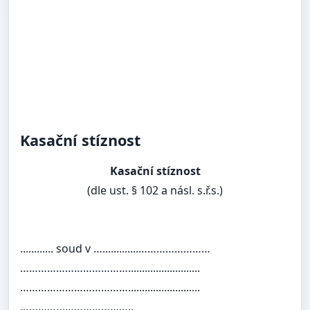
Kasační stíznost
Kasační stíznost
(dle ust. § 102 a násl. s.ř.s.)
............ soud v ….............……………………
………………………………..........................
………………………………..........................
………………………………..