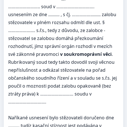
…………………….. soud v ………………………….
usnesením ze dne .......... , s čj. ……………......... zalobu
stězovatele v plném rozsahu odmítl dle ust. §
…………………. s.ř.s., tedy z důvodu, ze zalobce -
stězovatel se zalobou domáhá přezkoumání
rozhodnutí, jímz správní orgán rozhodl v mezích
své zákonné pravomoci
v soukromoprávní věci
.
Rubrikovaný soud tedy takto dovodil svoji věcnou
nepříslušnost a odkázal stězovatele na pořad
občanského soudního řízení a v souladu se s.ř.s. jej
poučil o moznosti podat zalobu opakovaně (bez
ztráty práva) k ……………………… soudu v
………………………….
Naříkané usnesení bylo stězovateli doručeno dne
........., tudíz kasační stíznost jest podávána v