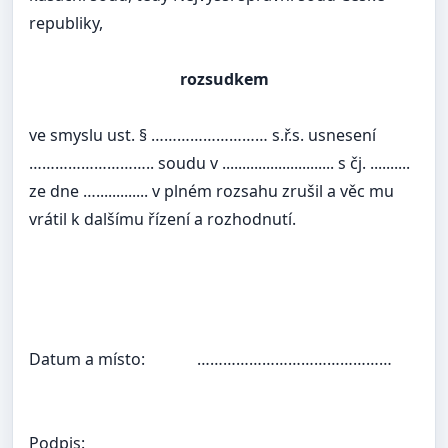
republiky,
rozsudkem
ve smyslu ust. § ……………………… s.ř.s. usnesení
……………………….. soudu v ............................ s čj. ..........
ze dne …............. v plném rozsahu zrušil a věc mu
vrátil k dalšímu řízení a rozhodnutí.
Datum a místo:
………………………………………
Podpis: