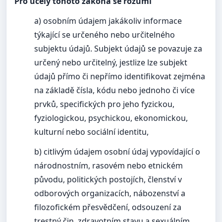
Pro účely tohoto zákona se rozumí
a) osobním údajem jakákoliv informace
týkající se určeného nebo určitelného
subjektu údajů. Subjekt údajů se povazuje za
určený nebo určitelný, jestlize lze subjekt
údajů přímo či nepřímo identifikovat zejména
na základě čísla, kódu nebo jednoho či více
prvků, specifických pro jeho fyzickou,
fyziologickou, psychickou, ekonomickou,
kulturní nebo sociální identitu,
b) citlivým údajem osobní údaj vypovídající o
národnostním, rasovém nebo etnickém
původu, politických postojích, členství v
odborových organizacích, nábozenství a
filozofickém přesvědčení, odsouzení za
trestný čin, zdravotním stavu a sexuálním