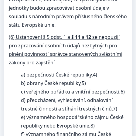
jednotky budou zpracovávat osobní údaje v
souladu s národním právem příslusného členského
státu Evropské unie.
(6) Ustanovení § 5 odst. 1 a
§ 11
a
12
se nepouzijí
pro zpracování osobních údajů nezbytných pro
plnění povinností správce stanovených zvlástními
zákony pro zajistění
a) bezpečnosti České republiky,4)
b) obrany České republiky,5)
c) veřejného pořádku a vnitřní bezpečnosti,6)
d) předcházení, vyhledávání, odhalování
trestné činnosti a stíhání trestných činů,7)
e) významného hospodářského zájmu České
republiky nebo Evropské unie,8)
f) významného finančního zájmu České