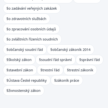
§
o zadávání veřejných zakázek
§
o zdravotních službách
§
o zpracování osobních údajů
§
o zvláštních řízeních soudních
§
občanský soudní řád
§
občanský zákoník 2014
§
školský zákon
§
soudní řád správní
§
správní řád
§
stavební zákon
§
trestní řád
§
trestní zákoník
§
Ústava České republiky
§
zákoník práce
§
živnostenský zákon