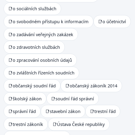
📑
o sociálních službách
📑
o svobodném přístupu k informacím
📑
o účetnictví
📑
o zadávání veřejných zakázek
📑
o zdravotních službách
📑
o zpracování osobních údajů
📑
o zvláštních řízeních soudních
📑
občanský soudní řád
📑
občanský zákoník 2014
📑
školský zákon
📑
soudní řád správní
📑
správní řád
📑
stavební zákon
📑
trestní řád
📑
trestní zákoník
📑
Ústava České republiky