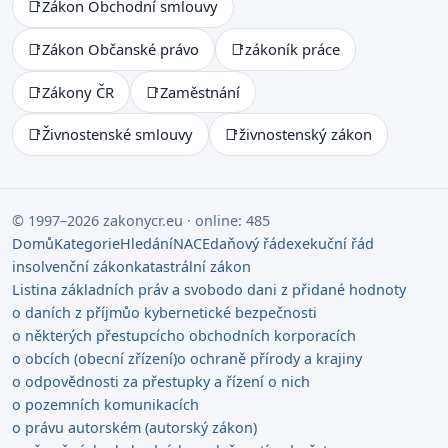
📑
Zákon Obchodní smlouvy
📑
Zákon Občanské právo
📑
zákoník práce
📑
Zákony ČR
📑
Zaměstnání
📑
Živnostenské smlouvy
📑
živnostenský zákon
© 1997–2026 zakonycr.eu · online: 485
Domů
Kategorie
Hledání
NACE
daňový řád
exekuční řád
insolvenční zákon
katastrální zákon
Listina základních práv a svobod
o dani z přidané hodnoty
o daních z příjmů
o kybernetické bezpečnosti
o některých přestupcích
o obchodních korporacích
o obcích (obecní zřízení)
o ochraně přírody a krajiny
o odpovědnosti za přestupky a řízení o nich
o pozemních komunikacích
o právu autorském (autorský zákon)