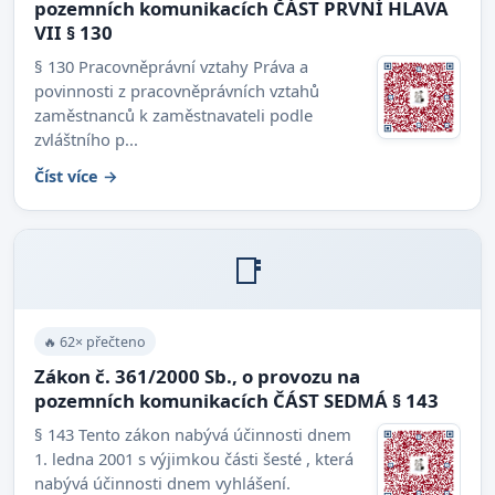
pozemních komunikacích ČÁST PRVNÍ HLAVA
VII § 130
§ 130 Pracovněprávní vztahy Práva a
povinnosti z pracovněprávních vztahů
zaměstnanců k zaměstnavateli podle
zvláštního p...
Číst více →
📑
🔥 62× přečteno
Zákon č. 361/2000 Sb., o provozu na
pozemních komunikacích ČÁST SEDMÁ § 143
§ 143 Tento zákon nabývá účinnosti dnem
1. ledna 2001 s výjimkou části šesté , která
nabývá účinnosti dnem vyhlášení.