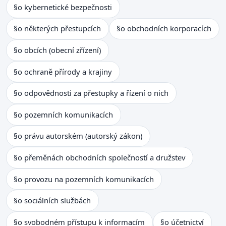
§
o kybernetické bezpečnosti
§
o některých přestupcích
§
o obchodních korporacích
§
o obcích (obecní zřízení)
§
o ochraně přírody a krajiny
§
o odpovědnosti za přestupky a řízení o nich
§
o pozemních komunikacích
§
o právu autorském (autorský zákon)
§
o přeměnách obchodních společností a družstev
§
o provozu na pozemních komunikacích
§
o sociálních službách
§
o svobodném přístupu k informacím
§
o účetnictví