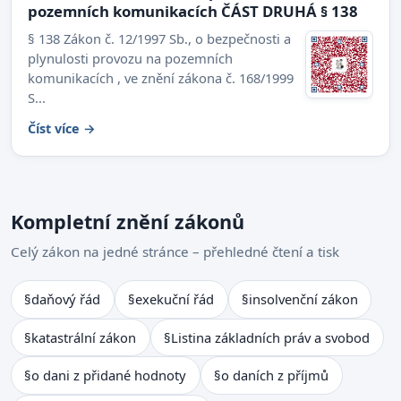
pozemních komunikacích ČÁST DRUHÁ § 138
§ 138 Zákon č. 12/1997 Sb., o bezpečnosti a
plynulosti provozu na pozemních
komunikacích , ve znění zákona č. 168/1999
S...
Číst více →
Kompletní znění zákonů
Celý zákon na jedné stránce – přehledné čtení a tisk
§
daňový řád
§
exekuční řád
§
insolvenční zákon
§
katastrální zákon
§
Listina základních práv a svobod
§
o dani z přidané hodnoty
§
o daních z příjmů