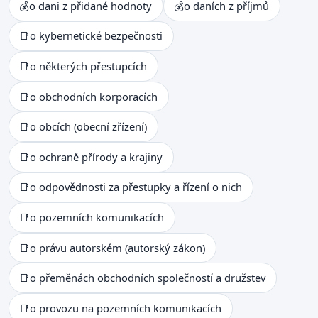
💰
o dani z přidané hodnoty
💰
o daních z příjmů
📑
o kybernetické bezpečnosti
📑
o některých přestupcích
📑
o obchodních korporacích
📑
o obcích (obecní zřízení)
📑
o ochraně přírody a krajiny
📑
o odpovědnosti za přestupky a řízení o nich
📑
o pozemních komunikacích
📑
o právu autorském (autorský zákon)
📑
o přeměnách obchodních společností a družstev
📑
o provozu na pozemních komunikacích