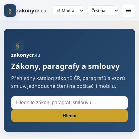
§
zakonycr
.eu
§
zakonycr
.eu
Zákony, paragrafy a smlouvy
Přehledný katalog zákonů ČR, paragrafů a vzorů
smluv. Jednoduché čtení na počítači i mobilu.
Hledat
Hledat