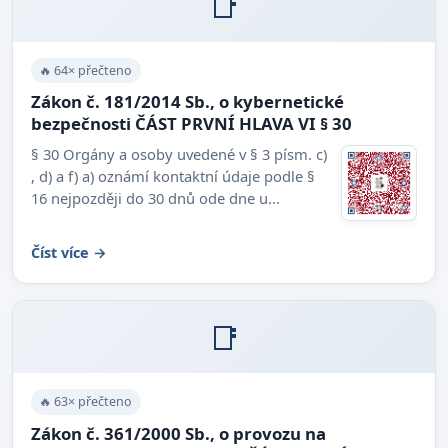
📑
🔥 64× přečteno
Zákon č. 181/2014 Sb., o kybernetické
bezpečnosti ČÁST PRVNÍ HLAVA VI § 30
§ 30 Orgány a osoby uvedené v § 3 písm. c)
, d) a f) a) oznámí kontaktní údaje podle §
16 nejpozději do 30 dnů ode dne u...
Číst více →
📑
🔥 63× přečteno
Zákon č. 361/2000 Sb., o provozu na