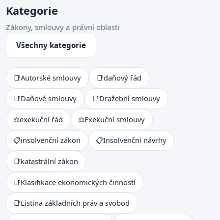
Kategorie
Zákony, smlouvy a právní oblasti
Všechny kategorie
📑
Autorské smlouvy
📑
daňový řád
📑
Daňové smlouvy
📑
Dražební smlouvy
⚖
exekuční řád
⚖
Exekuční smlouvy
📋
insolvenční zákon
📋
Insolvenční návrhy
📑
katastrální zákon
📑
Klasifikace ekonomických činností
📑
Listina základních práv a svobod