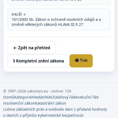
DALŠÍ →
101/2000 Sb. Zákon o ochraně osobních údajů a o
změně některých zákonů HLAVA III § 27
← Zpět na přehled
🖨️ Tisk
§ Kompletní znění zákona
© 1997–2026 zakonycr.eu · online: 120
Domů
Kategorie
Hledání
NACE
daňový řád
exekuční řád
insolvenční zákon
katastrální zákon
Listina základních práv a svobod
o dani z přidané hodnoty
o daních z příjmů
o kybernetické bezpečnosti