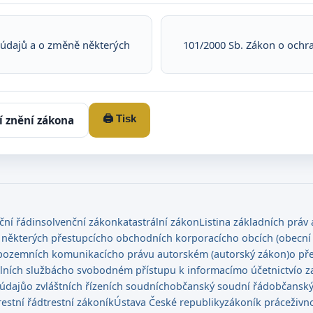
 údajů a o změně některých
101/2000 Sb. Zákon o ochr
🖨️ Tisk
í znění zákona
ční řád
insolvenční zákon
katastrální zákon
Listina základních práv
 některých přestupcích
o obchodních korporacích
o obcích (obecní 
pozemních komunikacích
o právu autorském (autorský zákon)
o př
álních službách
o svobodném přístupu k informacím
o účetnictví
o z
 údajů
o zvláštních řízeních soudních
občanský soudní řád
občanský
restní řád
trestní zákoník
Ústava České republiky
zákoník práce
živn