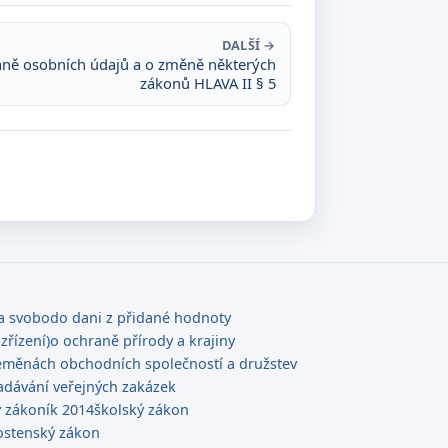
DALŠÍ →
aně osobních údajů a o změně některých
zákonů HLAVA II § 5
 a svobod
o dani z přidané hodnoty
zřízení)
o ochraně přírody a krajiny
eměnách obchodních společností a družstev
adávání veřejných zakázek
 zákoník 2014
školský zákon
ostenský zákon