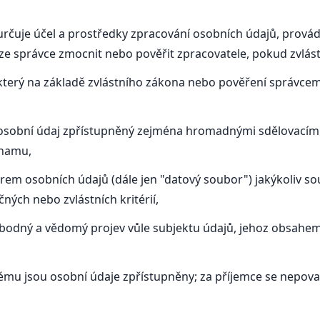
 určuje účel a prostředky zpracování osobních údajů, provád
 správce zmocnit nebo pověřit zpracovatele, pokud zvlástn
 který na základě zvlástního zákona nebo pověření správce
osobní údaj zpřístupněný zejména hromadnými sdělovacími
znamu,
em osobních údajů (dále jen "datový soubor") jakýkoliv s
ných nebo zvlástních kritérií,
bodný a vědomý projev vůle subjektu údajů, jehoz obsahem 
ému jsou osobní údaje zpřístupněny; za příjemce se nepova