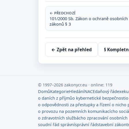
← PŘEDCHOZÍ
101/2000 Sb. Zákon o ochraně osobních
zákonů § 3
← Zpět na přehled
§ Kompletn
© 1997–2026 zakonycr.eu · online: 119
Domů
Kategorie
Hledání
NACE
daňový řád
exeku
o daních z příjmů
o kybernetické bezpečnosti
o
o odpovědnosti za přestupky a řízení o nich
o 
o provozu na pozemních komunikacích
o soci
o zdravotních službách
o zpracování osobních
soudní řád správní
správní řád
stavební zákon
t