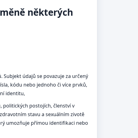
 změně některých
. Subjekt údajů se povazuje za určený
čísla, kódu nebo jednoho či více prvků,
í identitu,
olitických postojích, členství v
 zdravotním stavu a sexuálním zivotě
terý umozňuje přímou identifikaci nebo