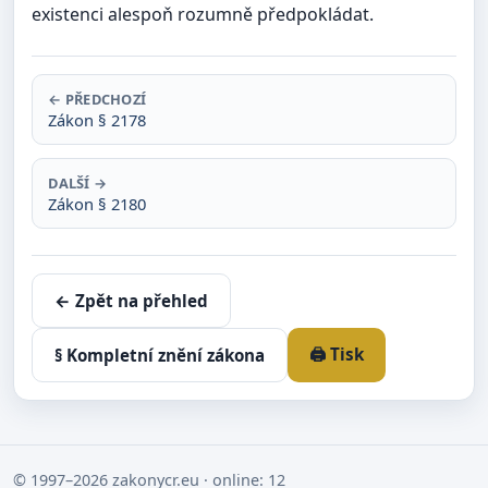
existenci alespoň rozumně předpokládat.
← PŘEDCHOZÍ
Zákon § 2178
DALŠÍ →
Zákon § 2180
← Zpět na přehled
🖨️ Tisk
§ Kompletní znění zákona
© 1997–2026 zakonycr.eu · online: 12