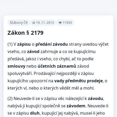
§Zákony ČR
📅 19. 11. 2013
👁 11933
Zákon § 2179
(1) V
zápisu
o
předání závodu
strany uvedou výčet
vseho, co
závod
zahrnuje a co se kupujícímu
předává, jakoz i vseho, co chybí, ač to podle
smlouvy
nebo
účetních záznamů
závod
spoluvytváří. Prodávající nejpozději v zápisu
kupujícího upozorní na
vady předmětu prodeje
, o
kterých ví, nebo o kterých vědět měl a mohl.
(2) Neuvede-li se v zápisu věc nálezející k
závodu
,
nabývá ji kupující společně se
závodem
. Neuvede-li
se v zápisu
dluh
, kupující jej nabývá, musel-li jeho