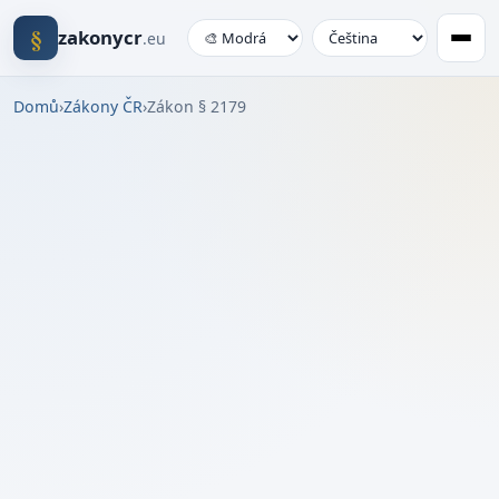
§
zakonycr
.eu
Domů
›
Zákony ČR
›
Zákon § 2179