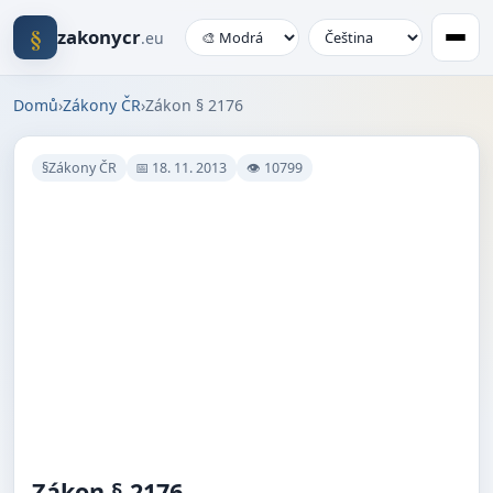
§
zakonycr
.eu
Domů
›
Zákony ČR
›
Zákon § 2176
§Zákony ČR
📅 18. 11. 2013
👁 10799
Zákon § 2176