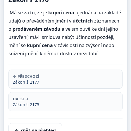
Má se za to, ze je
kupní cena
ujednána na základě
údajů o převáděném jmění v
účetních
záznamech
o
prodávaném závodu
a ve smlouvě ke dni jejího
uzavření; má-li smlouva nabýt účinnosti později,
mění se
kupní cena
v závislosti na zvýsení nebo
snízení jmění, k němuz doslo v mezidobí.
← PŘEDCHOZÍ
Zákon § 2177
DALŠÍ →
Zákon § 2175
← Zpět na přehled