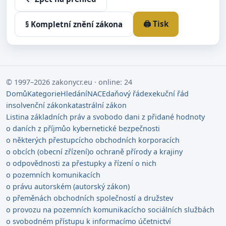
🖨️ Tisk
§ Kompletní znění zákona
© 1997–2026 zakonycr.eu · online: 24
Domů
Kategorie
Hledání
NACE
daňový řád
exekuční řád
insolvenční zákon
katastrální zákon
Listina základních práv a svobod
o dani z přidané hodnoty
o daních z příjmů
o kybernetické bezpečnosti
o některých přestupcích
o obchodních korporacích
o obcích (obecní zřízení)
o ochraně přírody a krajiny
o odpovědnosti za přestupky a řízení o nich
o pozemních komunikacích
o právu autorském (autorský zákon)
o přeměnách obchodních společností a družstev
o provozu na pozemních komunikacích
o sociálních službách
o svobodném přístupu k informacím
o účetnictví