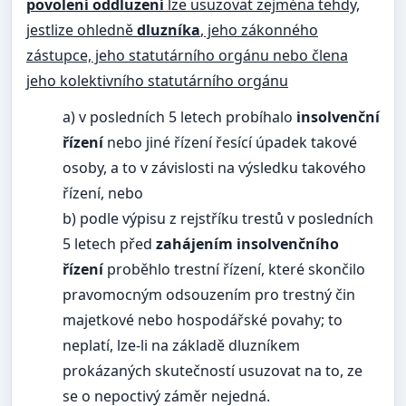
povolení oddluzení
lze usuzovat zejména tehdy,
jestlize ohledně
dluzníka
, jeho zákonného
zástupce, jeho statutárního orgánu nebo člena
jeho kolektivního statutárního orgánu
a) v posledních 5 letech probíhalo
insolvenční
řízení
nebo jiné řízení řesící úpadek takové
osoby, a to v závislosti na výsledku takového
řízení, nebo
b) podle výpisu z rejstříku trestů v posledních
5 letech před
zahájením insolvenčního
řízení
proběhlo trestní řízení, které skončilo
pravomocným odsouzením pro trestný čin
majetkové nebo hospodářské povahy; to
neplatí, lze-li na základě dluzníkem
prokázaných skutečností usuzovat na to, ze
se o nepoctivý záměr nejedná.