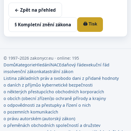
← Zpět na přehled
🖨️ Tisk
§ Kompletní znění zákona
© 1997–2026 zakonycr.eu · online: 195
Domů
Kategorie
Hledání
NACE
daňový řád
exekuční řád
insolvenční zákon
katastrální zákon
Listina základních práv a svobod
o dani z přidané hodnoty
o daních z příjmů
o kybernetické bezpečnosti
o některých přestupcích
o obchodních korporacích
o obcích (obecní zřízení)
o ochraně přírody a krajiny
o odpovědnosti za přestupky a řízení o nich
o pozemních komunikacích
o právu autorském (autorský zákon)
o přeměnách obchodních společností a družstev