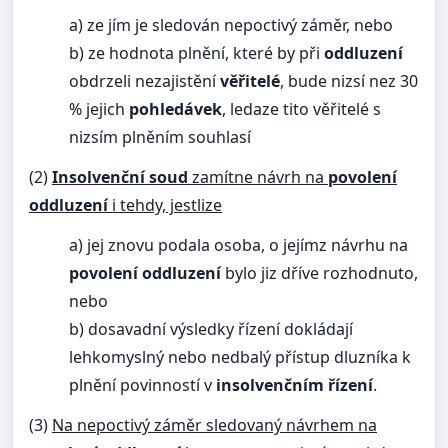
a) ze jím je sledován nepoctivý záměr, nebo
b) ze hodnota plnění, které by při
oddluzení
obdrzeli nezajistění
věřitelé
, bude nizsí nez 30
% jejich
pohledávek
, ledaze tito věřitelé s
nizsím plněním souhlasí
(2)
Insolvenční soud
zamítne návrh na
povolení
oddluzení
i tehdy, jestlize
a) jej znovu podala osoba, o jejímz návrhu na
povolení oddluzení
bylo jiz dříve rozhodnuto,
nebo
b) dosavadní výsledky řízení dokládají
lehkomyslný nebo nedbalý přístup dluzníka k
plnění povinností v
insolvenčním řízení
.
(3)
Na nepoctivý záměr sledovaný návrhem na