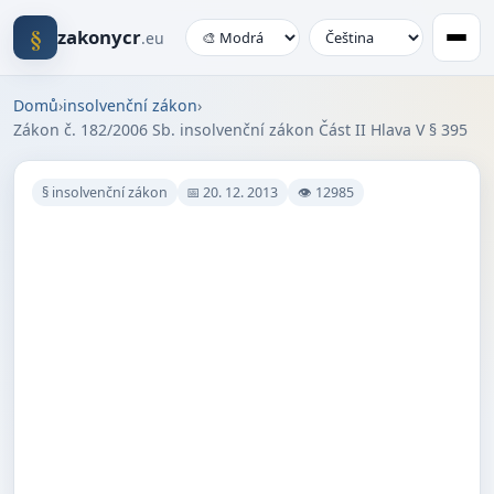
§
zakonycr
.eu
Domů
›
insolvenční zákon
›
Zákon č. 182/2006 Sb. insolvenční zákon Část II Hlava V § 395
§ insolvenční zákon
📅 20. 12. 2013
👁 12985