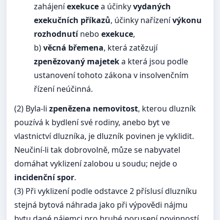
zahájení
exekuce
a účinky
vydaných
exekučních příkazů
, účinky nařízení
výkonu
rozhodnutí
nebo
exekuce
,
b)
věcná břemena
, která zatězují
zpenězovaný majetek
a která jsou podle
ustanovení tohoto zákona v insolvenčním
řízení neúčinná.
(2) Byla-li
zpenězena nemovitost
, kterou dluzník
pouzívá k bydlení své rodiny, anebo byt ve
vlastnictví dluzníka, je dluzník povinen je vyklidit.
Neučiní-li tak dobrovolně, můze se nabyvatel
domáhat vyklizení zalobou u soudu; nejde o
incidenční spor
.
(3) Při vyklizení podle odstavce 2 příslusí dluzníku
stejná bytová náhrada jako při výpovědi nájmu
bytu dané nájemci pro hrubé porusení povinností