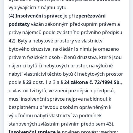
vyplývajících z nájmu bytu.
(4)
Insolvenční správce
je při
zpenězování
podstaty
vázán zákonným předkupním právem a
právy nájemců podle zvlástního právního předpisu
42). Byty a nebytové prostory ve vlastnictví
bytového druzstva, nakládání s nimiz je omezeno
právem fyzických osob - členů druzstva, které jsou
nájemci bytů či nebytových prostor, na výlučné
nabytí vlastnictví těchto bytů či nebytových prostor
podle
§ 23
odst. 1 a 3 a
§ 24 zákona č. 72/1994 Sb.
,
o vlastnictví bytů, ve znění pozdějsích předpisů,
musí insolvenční správce nejprve nabídnout k
bezplatnému převodu osobám oprávněným k
výlučnému nabytí vlastnictví za podmínek
stanovených zvlástním právním předpisem 43).
Insolvenční správce
je povinen provést vsechny