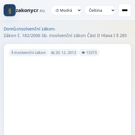
§
zakonycr
.eu
Domů
›
insolvenční zákon
›
Zákon č. 182/2006 Sb. insolvenční zákon Část II Hlava I § 285
§ insolvenční zákon
📅 20. 12. 2013
👁 13373