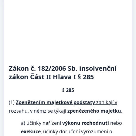
Zákon č. 182/2006 Sb. insolvenční
zákon Část II Hlava I § 285
§ 285
(1)
Zpenězením majetkové podstaty
zanikají v
rozsahu, v němz se týkají
zpenězeného
majetku
,
a) účinky nařízení
výkonu rozhodnutí
nebo
exekuce
, účinky doručení vyrozumění o