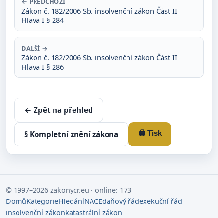
← PŘEDCHOZÍ
Zákon č. 182/2006 Sb. insolvenční zákon Část II
Hlava I § 284
DALŠÍ →
Zákon č. 182/2006 Sb. insolvenční zákon Část II
Hlava I § 286
← Zpět na přehled
🖨️ Tisk
§ Kompletní znění zákona
© 1997–2026 zakonycr.eu · online: 173
Domů
Kategorie
Hledání
NACE
daňový řád
exekuční řád
insolvenční zákon
katastrální zákon