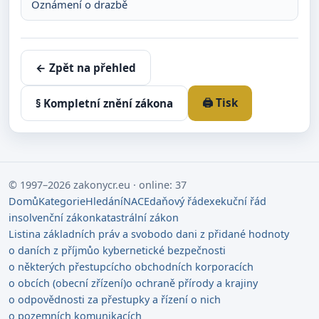
Oznámení o drazbě
← Zpět na přehled
🖨️ Tisk
§ Kompletní znění zákona
© 1997–2026 zakonycr.eu · online: 37
Domů
Kategorie
Hledání
NACE
daňový řád
exekuční řád
insolvenční zákon
katastrální zákon
Listina základních práv a svobod
o dani z přidané hodnoty
o daních z příjmů
o kybernetické bezpečnosti
o některých přestupcích
o obchodních korporacích
o obcích (obecní zřízení)
o ochraně přírody a krajiny
o odpovědnosti za přestupky a řízení o nich
o pozemních komunikacích