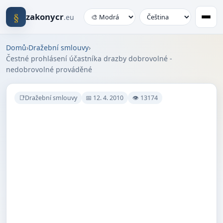
§
zakonycr
.eu
Domů
›
Dražební smlouvy
›
Čestné prohlásení účastníka drazby dobrovolné -
nedobrovolné prováděné
📑Dražební smlouvy
📅 12. 4. 2010
👁 13174