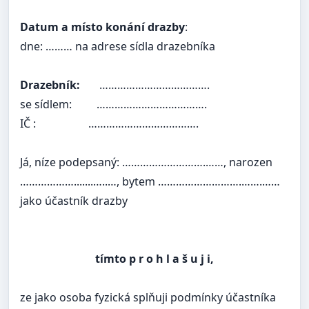
Datum a místo konání drazby
:
dne: ……… na adrese sídla drazebníka
Drazebník:
……………………………….
se sídlem:
……………………………….
IČ :
……………………………….
Já, níze podepsaný: ……………………….……, narozen
……………….......…..…, bytem ……………………….…….……
jako účastník drazby
tímto p r o h l a š u j i,
ze jako osoba fyzická splňuji podmínky účastníka