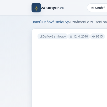
§
zakonycr
.eu
Domů
›
Daňové smlouvy
›
Oznámení o zrusení st
💰Daňové smlouvy
📅 12. 4. 2010
👁 9215