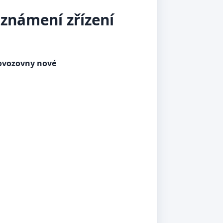
známení zřízení
rovozovny nové