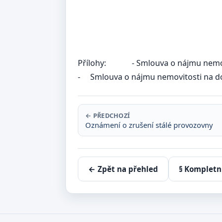
......................
podpis + 
Přílohy:
- Smlouva o nájmu nemovito
-
Smlouva o nájmu nemovitosti na do
← PŘEDCHOZÍ
Oznámení o zrušení stálé provozovny
← Zpět na přehled
§ Kompletn