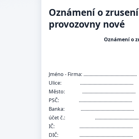
Oznámení o zrusení
provozovny nové
Oznámení o zr
Jméno - Firma: ...........................................
Ulice:
...........................................
Město:
...........................................
PSČ:
...........................................
Banka:
...........................................
účet č.:
......................................
IČ:
...........................................
DIČ:
...........................................