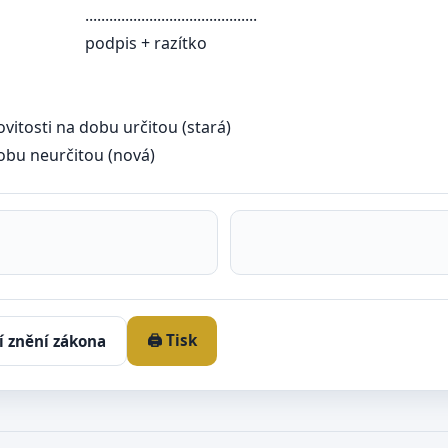
.....................
razítko
sti na dobu určitou (stará)
bu neurčitou (nová)
🖨️ Tisk
í znění zákona