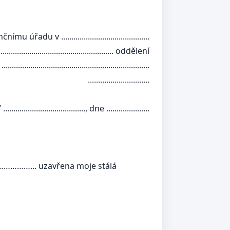
..............................
......................... oddělení
.....................................
......................
........, dne .....................
 ……………... uzavřena moje stálá