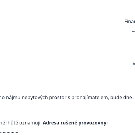
Finančnímu úřadu v .............
.................................
...................................
........
V ................................
y o nájmu nebytových prostor s pronajímatelem, bude dne
nné lhůtě oznamuji.
Adresa rušené provozovny:
………….