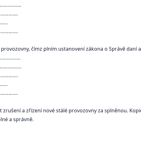
………….
……….
….
……….
provozovny, čímz plním ustanovení zákona o Správě daní a
………….
………….
……….
….
……….
 zrušení a zřízení nové stálé provozovny za splněnou. Kopie
lné a správně.