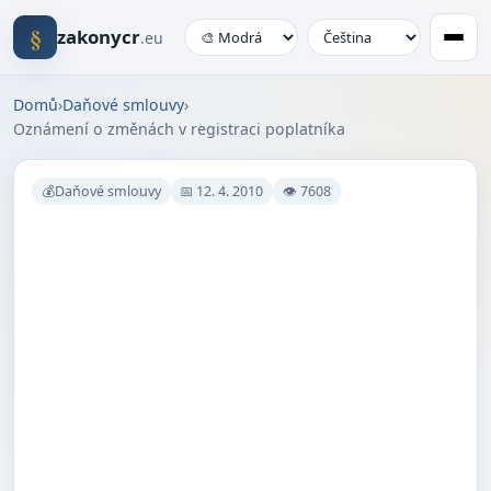
§
zakonycr
.eu
Domů
›
Daňové smlouvy
›
Oznámení o změnách v registraci poplatníka
💰Daňové smlouvy
📅 12. 4. 2010
👁 7608