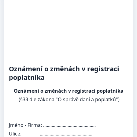
Oznámení o změnách v registraci
poplatníka
Oznámení o změnách v registraci poplatníka
(§33 dle zákona "O správě daní a poplatků")
Jméno - Firma: ...........................................
Ulice:
...........................................