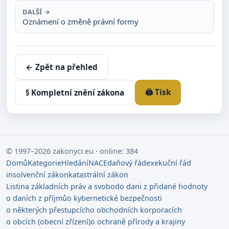
DALŠÍ →
Oznámení o změně právní formy
← Zpět na přehled
🖨️ Tisk
§ Kompletní znění zákona
© 1997–2026 zakonycr.eu · online: 384
Domů
Kategorie
Hledání
NACE
daňový řád
exekuční řád
insolvenční zákon
katastrální zákon
Listina základních práv a svobod
o dani z přidané hodnoty
o daních z příjmů
o kybernetické bezpečnosti
o některých přestupcích
o obchodních korporacích
o obcích (obecní zřízení)
o ochraně přírody a krajiny