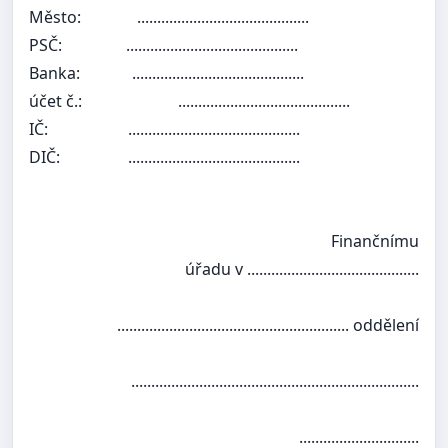
Město:
...........................................
PSČ:
...........................................
Banka:
...........................................
účet č.:
...........................................
IČ:
...........................................
DIČ:
...........................................
Finančnímu
úřadu v ...........................................
.......................................................... oddělení
........................................................................
..............................