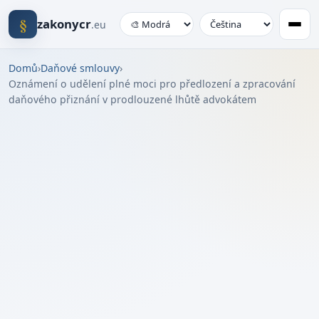
§
zakonycr
.eu
Domů
›
Daňové smlouvy
›
Oznámení o udělení plné moci pro předlození a zpracování
daňového přiznání v prodlouzené lhůtě advokátem