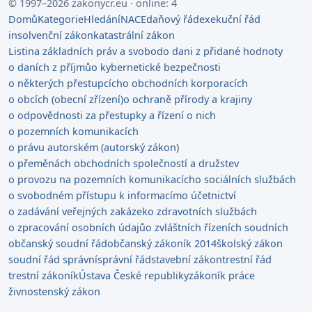
© 1997–2026 zakonycr.eu · online: 4
Domů
Kategorie
Hledání
NACE
daňový řád
exekuční řád
insolvenční zákon
katastrální zákon
Listina základních práv a svobod
o dani z přidané hodnoty
o daních z příjmů
o kybernetické bezpečnosti
o některých přestupcích
o obchodních korporacích
o obcích (obecní zřízení)
o ochraně přírody a krajiny
o odpovědnosti za přestupky a řízení o nich
o pozemních komunikacích
o právu autorském (autorský zákon)
o přeměnách obchodních společností a družstev
o provozu na pozemních komunikacích
o sociálních službách
o svobodném přístupu k informacím
o účetnictví
o zadávání veřejných zakázek
o zdravotních službách
o zpracování osobních údajů
o zvláštních řízeních soudních
občanský soudní řád
občanský zákoník 2014
školský zákon
soudní řád správní
správní řád
stavební zákon
trestní řád
trestní zákoník
Ústava České republiky
zákoník práce
živnostenský zákon