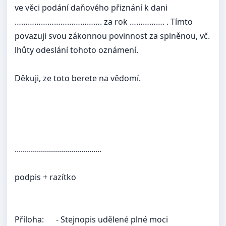
ve věci podání daňového přiznání k dani
…………………………………. za rok ……………. . Tímto
povazuji svou zákonnou povinnost za splněnou, vč.
lhůty odeslání tohoto oznámení.
Děkuji, ze toto berete na vědomí.
...........................................
podpis + razítko
Příloha:
- Stejnopis udělené plné moci