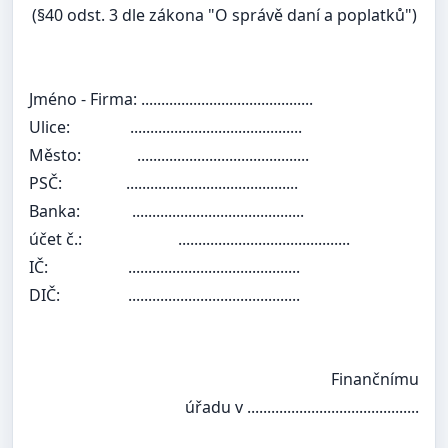
(§40 odst. 3 dle zákona "O správě daní a poplatků")
Jméno - Firma: ...........................................
Ulice:
...........................................
Město:
...........................................
PSČ:
...........................................
Banka:
...........................................
účet č.:
...........................................
IČ:
...........................................
DIČ:
...........................................
Finančnímu
úřadu v ...........................................