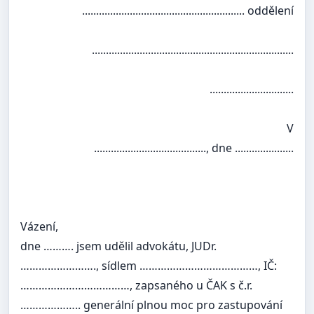
.......................................................... oddělení
........................................................................
..............................
V
........................................, dne .....................
Vázení,
dne ………. jsem udělil advokátu, JUDr.
……………………., sídlem …………………………………, IČ:
………………………………, zapsaného u ČAK s č.r.
……………….. generální plnou moc pro zastupování