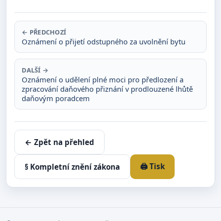
← PŘEDCHOZÍ
Oznámení o přijetí odstupného za uvolnění bytu
DALŠÍ →
Oznámení o udělení plné moci pro předlození a
zpracování daňového přiznání v prodlouzené lhůtě
daňovým poradcem
← Zpět na přehled
🖨️ Tisk
§ Kompletní znění zákona