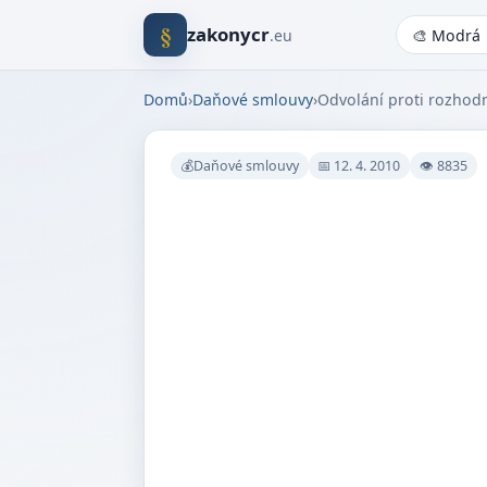
§
zakonycr
.eu
Domů
›
Daňové smlouvy
›
Odvolání proti rozhodn
💰Daňové smlouvy
📅 12. 4. 2010
👁 8835