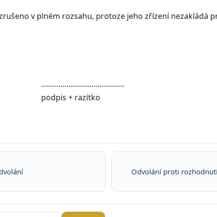
o zrušeno v plném rozsahu, protoze jeho zřízení nezakládá p
.....................
razítko
dvolání
Odvolání proti rozhodnutí