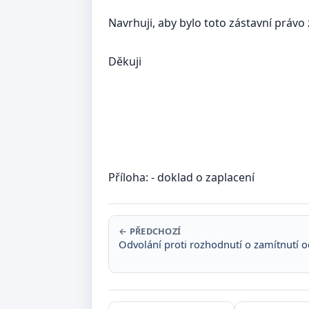
Navrhuji, aby bylo toto zástavní práv
Děkuji
......................
podpis + 
Příloha:
- doklad o zaplacení
← PŘEDCHOZÍ
Odvolání proti rozhodnutí o zamítnutí o