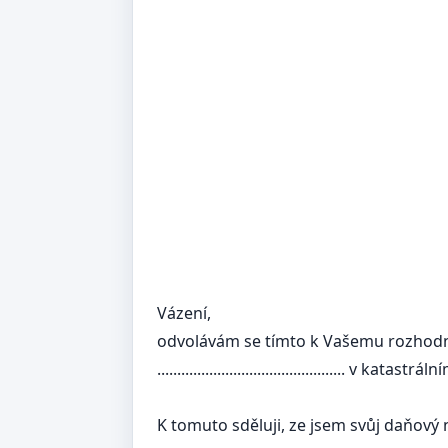
Vázení,
odvolávám se tímto k Vašemu rozhodnutí
............................................... v katastrální
K tomuto sděluji, ze jsem svůj daňový