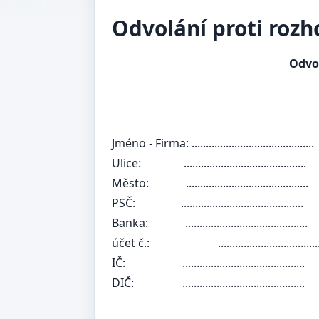
Odvolání proti rozh
Odvol
Jméno - Firma:
...........................................
Ulice:
...........................................
Město:
...........................................
PSČ:
...........................................
Banka:
...........................................
účet č.:
......................................
IČ:
...........................................
DIČ:
...........................................