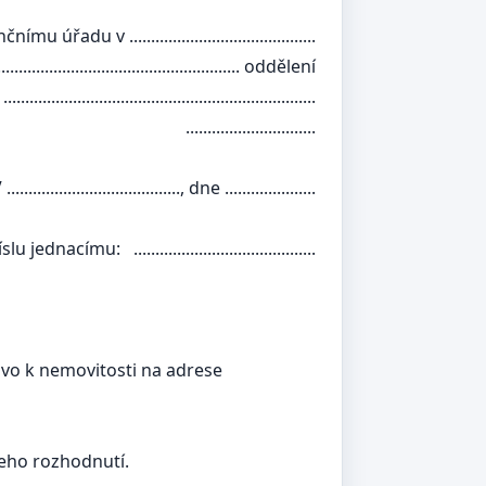
..............................
......................... oddělení
.....................................
......................
........, dne .....................
..............................
rávo k nemovitosti na adrese
šeho rozhodnutí.