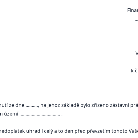
Finančnímu úřadu v .............
.................................
...................................
........
V ................................
k číslu jednacímu: ............
 ze dne .........., na jehoz základě bylo zřízeno zástavní p
m území ................................. .
 nedoplatek uhradil celý a to den před převzetím tohoto Va