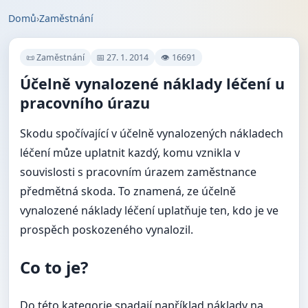
Domů
›
Zaměstnání
📜 Zaměstnání
📅 27. 1. 2014
👁 16691
Účelně vynalozené náklady léčení u
pracovního úrazu
Skodu spočívající v účelně vynalozených nákladech
léčení můze uplatnit kazdý, komu vznikla v
souvislosti s pracovním úrazem zaměstnance
předmětná skoda. To znamená, ze účelně
vynalozené náklady léčení uplatňuje ten, kdo je ve
prospěch poskozeného vynalozil.
Co to je?
Do této kategorie spadají například náklady na