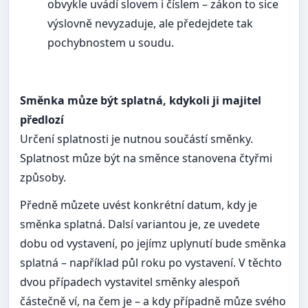
obvykle uvádí slovem i číslem – zákon to sice
výslovně nevyzaduje, ale předejdete tak
pochybnostem u soudu.
Směnka můze být splatná, kdykoli ji majitel
předlozí
Určení splatnosti je nutnou součástí směnky.
Splatnost můze být na směnce stanovena čtyřmi
způsoby.
Předně můzete uvést konkrétní datum, kdy je
směnka splatná. Dalsí variantou je, ze uvedete
dobu od vystavení, po jejímz uplynutí bude směnka
splatná – například půl roku po vystavení. V těchto
dvou případech vystavitel směnky alespoň
částečně ví, na čem je – a kdy případně můze svého