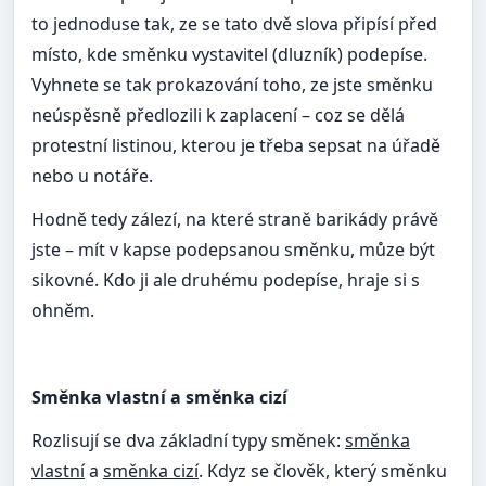
to jednoduse tak, ze se tato dvě slova připísí před
místo, kde směnku vystavitel (dluzník) podepíse.
Vyhnete se tak prokazování toho, ze jste směnku
neúspěsně předlozili k zaplacení – coz se dělá
protestní listinou, kterou je třeba sepsat na úřadě
nebo u notáře.
Hodně tedy zálezí, na které straně barikády právě
jste – mít v kapse podepsanou směnku, můze být
sikovné. Kdo ji ale druhému podepíse, hraje si s
ohněm.
Směnka vlastní a směnka cizí
Rozlisují se dva základní typy směnek:
směnka
vlastní
a
směnka cizí
. Kdyz se člověk, který směnku