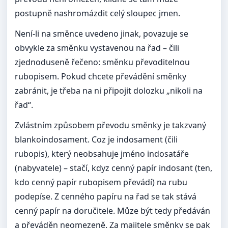
postupně nashromázdit celý sloupec jmen.
Není-li na směnce uvedeno jinak, povazuje se
obvykle za směnku vystavenou na řad – čili
zjednoduseně řečeno: směnku převoditelnou
rubopisem. Pokud chcete převádění směnky
zabránit, je třeba na ni připojit dolozku „nikoli na
řad“.
Zvlástním způsobem převodu směnky je takzvaný
blankoindosament. Coz je indosament (čili
rubopis), který neobsahuje jméno indosatáře
(nabyvatele) – stačí, kdyz cenný papír indosant (ten,
kdo cenný papír rubopisem převádí) na rubu
podepíse. Z cenného papíru na řad se tak stává
cenný papír na doručitele. Můze být tedy předáván
a převáděn neomezeně. Za majitele směnky se pak