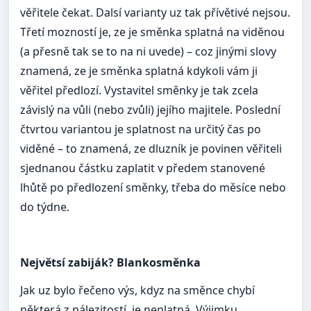
věřitele čekat. Dalsí varianty uz tak přívětivé nejsou.
Třetí mozností je, ze je směnka splatná na viděnou
(a přesně tak se to na ni uvede) – coz jinými slovy
znamená, ze je směnka splatná kdykoli vám ji
věřitel předlozí. Vystavitel směnky je tak zcela
závislý na vůli (nebo zvůli) jejího majitele. Poslední
čtvrtou variantou je splatnost na určitý čas po
viděné – to znamená, ze dluzník je povinen věřiteli
sjednanou částku zaplatit v předem stanovené
lhůtě po předlození směnky, třeba do měsíce nebo
do týdne.
Největsí zabiják? Blankosměnka
Jak uz bylo řečeno výs, kdyz na směnce chybí
některá z nálezitostí, je neplatná. Výjimku