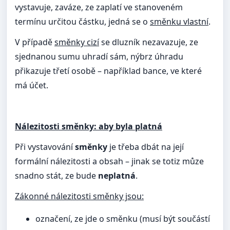
vystavuje, zaváze, ze zaplatí ve stanoveném
termínu určitou částku, jedná se o
směnku vlastní
.
V případě
směnky cizí
se dluzník nezavazuje, ze
sjednanou sumu uhradí sám, nýbrz úhradu
přikazuje třetí osobě – například bance, ve které
má účet.
Nálezitosti směnky: aby byla platná
Při vystavování
směnky
je třeba dbát na její
formální nálezitosti a obsah – jinak se totiz můze
snadno stát, ze bude
neplatná
.
Zákonné nálezitosti směnky jsou:
označení, ze jde o směnku (musí být součástí