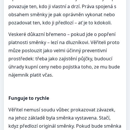
povazuje ten, kdo ji vlastní a drzí. Práva spojená s
obsahem směnky je pak oprávněn vykonat nebo
pozadovat ten, kdo ji předlozí – ať je to kdokoli.
Veskeré důkazní břemeno – pokud jde o popření
platnosti směnky – lezí na dluzníkovi. Věřiteli proto
můze poslouzit jako velmi účinný preventivní
prostředek: třeba jako zajistění půjčky, budoucí
úhrady kupní ceny nebo pojistka toho, ze mu bude
nájemník platit včas.
Funguje to rychle
Věřitel nemusí soudu vůbec prokazovat závazek,
na jehoz základě byla směnka vystavena. Stačí,
kdyz předlozí originál směnky. Pokud bude směnka