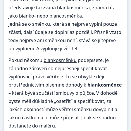
představuje takzvaná
blankosměnka
, známá téz
jako bianko- nebo
biancosměnka
.
Jedná se o
směnku
, která se nejprve vyplní pouze
zčásti, dalsí údaje se doplní az později. Přísně vzato
tedy nejprve ani směnkou není, stává se jí teprve
po vyplnění. A vyplňuje ji věřitel.
Pokud někomu
biankosměnku
podepísete, je
záhodno zároveň co nejpřesněji specifikovat
vyplňovací právo věřitele. To se obvykle děje
prostřednictvím písemné dohody k
biankosměnce
– která bývá součástí smlouvy o půjčce. V dohodě
byste měli důkladně „osetřit“ a specifikovat, za
jakých okolností můze věřitel směnku dovyplnit a
jakou částku na ni můze připsat. Jinak se snadno
dostanete do maléru.