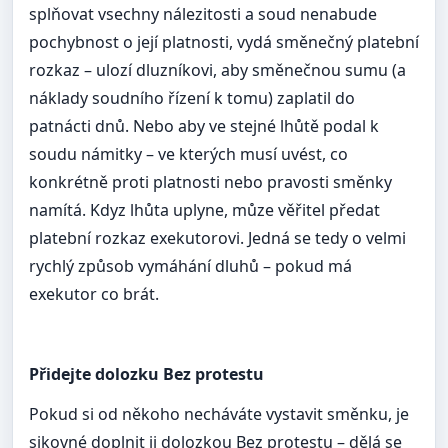
splňovat vsechny nálezitosti a soud nenabude
pochybnost o její platnosti, vydá směnečný platební
rozkaz – ulozí dluzníkovi, aby směnečnou sumu (a
náklady soudního řízení k tomu) zaplatil do
patnácti dnů. Nebo aby ve stejné lhůtě podal k
soudu námitky – ve kterých musí uvést, co
konkrétně proti platnosti nebo pravosti směnky
namítá. Kdyz lhůta uplyne, můze věřitel předat
platební rozkaz exekutorovi. Jedná se tedy o velmi
rychlý způsob vymáhání dluhů – pokud má
exekutor co brát.
Přidejte dolozku Bez protestu
Pokud si od někoho necháváte vystavit směnku, je
sikovné doplnit ji dolozkou Bez protestu – dělá se