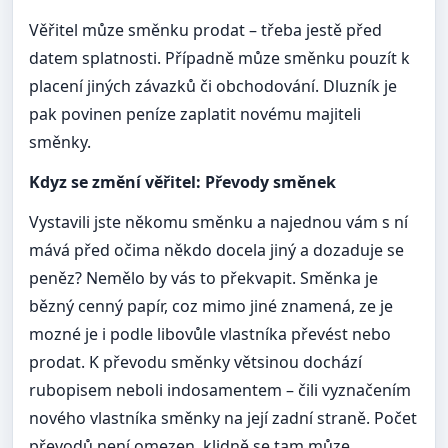
Věřitel můze směnku prodat – třeba jestě před
datem splatnosti. Případně můze směnku pouzít k
placení jiných závazků či obchodování. Dluzník je
pak povinen peníze zaplatit novému majiteli
směnky.
Kdyz se změní věřitel: Převody směnek
Vystavili jste někomu směnku a najednou vám s ní
mává před očima někdo docela jiný a dozaduje se
peněz? Nemělo by vás to překvapit. Směnka je
bězný cenný papír, coz mimo jiné znamená, ze je
mozné je i podle libovůle vlastníka převést nebo
prodat. K převodu směnky větsinou dochází
rubopisem neboli indosamentem – čili vyznačením
nového vlastníka směnky na její zadní straně. Počet
převodů není omezen, klidně se tam můze