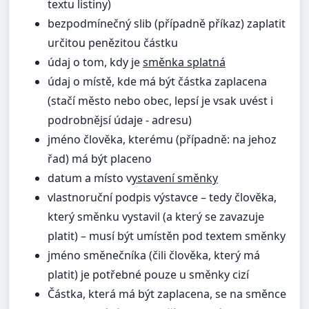
textu listiny)
bezpodmínečný slib (případně příkaz) zaplatit
určitou penězitou částku
údaj o tom, kdy je
směnka splatná
údaj o místě, kde má být částka zaplacena
(stačí město nebo obec, lepsí je vsak uvést i
podrobnějsí údaje - adresu)
jméno člověka, kterému (případně: na jehoz
řad) má být placeno
datum a místo v
ystavení směnky
vlastnoruční podpis výstavce – tedy člověka,
který směnku vystavil (a který se zavazuje
platit) – musí být umístěn pod textem směnky
jméno směnečníka (čili člověka, který má
platit) je potřebné pouze u směnky cizí
Částka, která má být zaplacena, se na směnce