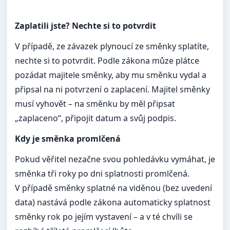
Zaplatili jste? Nechte si to potvrdit
V případě, ze závazek plynoucí ze směnky splatíte,
nechte si to potvrdit. Podle zákona můze plátce
pozádat majitele směnky, aby mu směnku vydal a
připsal na ni potvrzení o zaplacení. Majitel směnky
musí vyhovět – na směnku by měl připsat
„zaplaceno“, připojit datum a svůj podpis.
Kdy je směnka promlčená
Pokud věřitel nezačne svou pohledávku vymáhat, je
směnka tři roky po dni splatnosti promlčená.
V případě směnky splatné na viděnou (bez uvedení
data) nastává podle zákona automaticky splatnost
směnky rok po jejím vystavení – a v té chvíli se