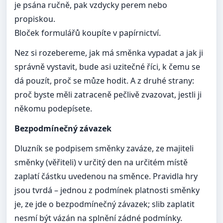
je psána ručně, pak vzdycky perem nebo
propiskou.
Bloček formulářů koupíte v papírnictví.
Nez si rozebereme, jak má směnka vypadat a jak ji
správně vystavit, bude asi uzitečné říci, k čemu se
dá pouzít, proč se můze hodit. A z druhé strany:
proč byste měli zatraceně pečlivě zvazovat, jestli ji
někomu podepísete.
Bezpodmínečný závazek
Dluzník se podpisem směnky zaváze, ze majiteli
směnky (věřiteli) v určitý den na určitém místě
zaplatí částku uvedenou na směnce. Pravidla hry
jsou tvrdá – jednou z podmínek platnosti směnky
je, ze jde o bezpodmínečný závazek; slib zaplatit
nesmí být vázán na splnění zádné podmínky.