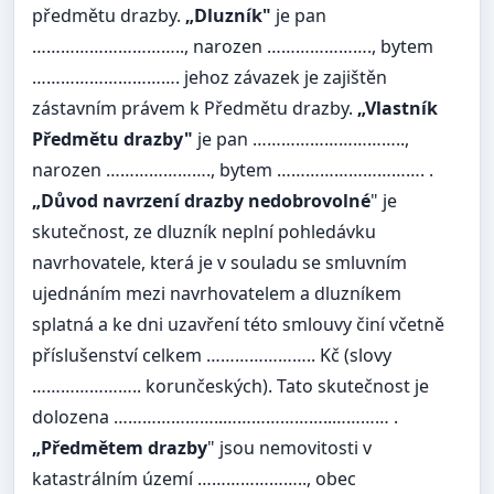
předmětu drazby.
„Dluzník"
je pan
………………………….., narozen …………………., bytem
…………………………. jehoz závazek je zajištěn
zástavním právem k Předmětu drazby.
„Vlastník
Předmětu drazby"
je pan …………………………..,
narozen …………………., bytem …………………………. .
„Důvod navrzení drazby nedobrovolné
" je
skutečnost, ze dluzník neplní pohledávku
navrhovatele, která je v souladu se smluvním
ujednáním mezi navrhovatelem a dluzníkem
splatná a ke dni uzavření této smlouvy činí včetně
příslušenství celkem ………………….. Kč (slovy
………………….. korunčeských). Tato skutečnost je
dolozena …………………..…………………..………… .
„Předmětem drazby
" jsou nemovitosti v
katastrálním území ………………….., obec