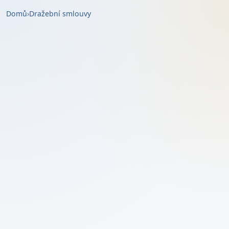
Domů
›
Dražební smlouvy