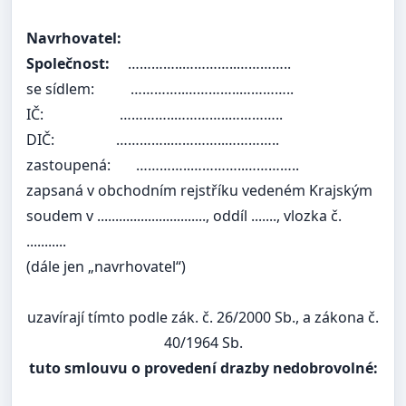
Navrhovatel:
Společnost:
…………..…………..…………..
se sídlem:
…………..…………..…………..
IČ:
…………..…………..…………..
DIČ:
…………..…………..…………..
zastoupená:
…………..…………..…………..
zapsaná v obchodním rejstříku vedeném Krajským
soudem v .............................., oddíl ......., vlozka č.
...........
(dále jen „navrhovatel“)
uzavírají tímto podle zák. č. 26/2000 Sb., a zákona č.
40/1964 Sb.
tuto smlouvu o provedení drazby nedobrovolné: