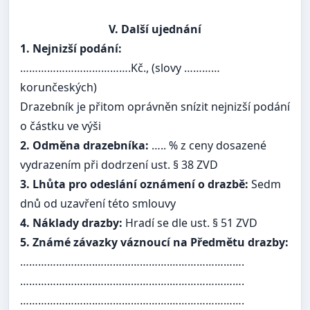
V. Další ujednání
1. Nejnizší podání:
……………………………….Kč., (slovy …………
korunčeských)
Drazebník je přitom oprávněn snízit nejnizší podání
o částku ve výši
2. Odměna drazebníka:
….. % z ceny dosazené
vydrazením při dodrzení ust. § 38 ZVD
3. Lhůta pro odeslání oznámení o drazbě:
Sedm
dnů od uzavření této smlouvy
4. Náklady drazby:
Hradí se dle ust. § 51 ZVD
5. Známé závazky váznoucí na Předmětu drazby:
…………………….…………………….…………………….
…………………….…………………….…………………….
…………………….…………………….…………………….