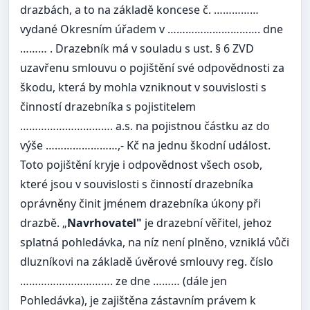
drazbách, a to na základě koncese č. ……………
vydané Okresním úřadem v …………………………. dne
……… . Drazebník má v souladu s ust. § 6 ZVD
uzavřenu smlouvu o pojištění své odpovědnosti za
škodu, která by mohla vzniknout v souvislosti s
činností drazebníka s pojistitelem
…………………………. a.s. na pojistnou částku az do
výše ……………………,- Kč na jednu škodní událost.
Toto pojištění kryje i odpovědnost všech osob,
které jsou v souvislosti s činností drazebníka
oprávněny činit jménem drazebníka úkony při
drazbě. „
Navrhovatel"
je drazební věřitel, jehoz
splatná pohledávka, na níz není plněno, vzniklá vůči
dluzníkovi na základě úvěrové smlouvy reg. číslo
…………………………. ze dne ……… (dále jen
Pohledávka), je zajištěna zástavním právem k