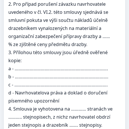
2. Pro případ porušení závazku navrhovatele
uvedeného v čl. VI.2. této smlouvy sjednává se
smluvní pokuta ve výši součtu nákladů účelně
drazebníkem vynalozených na materiální a
organizační zabezpečení přípravy drazby a ……
% ze zjištěné ceny předmětu drazby.
3. Přílohou této smlouvy jsou úředně ověřené
kopie:
a - …………………….…………………….…………………….
b - …………………….…………………….…………………….
c - …………………….…………………….…………………….
d - Navrhovatelova práva a doklad o doručení
písemného upozornění
4. Smlouva je vyhotovena na ………… stranách ve
……….. stejnopisech, z nichz navrhovatel obdrzí
jeden stejnopis a drazebník ……. stejnopisy.