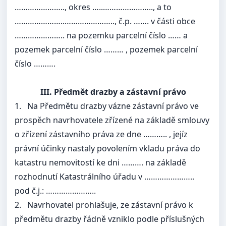
………………….., okres …..………………….., a to
…………………..………………….., č.p. ……. v části obce
………………….. na pozemku parcelní číslo …… a
pozemek parcelní číslo ……… , pozemek parcelní
číslo ……….
III. Předmět drazby a zástavní právo
1.
Na Předmětu drazby vázne zástavní právo ve
prospěch navrhovatele zřízené na základě smlouvy
o zřízení zástavního práva ze dne ……….. , jejíz
právní účinky nastaly povolením vkladu práva do
katastru nemovitostí ke dni ………. na základě
rozhodnutí Katastrálního úřadu v …………………..
pod č.j.: …………………..
2.
Navrhovatel prohlašuje, ze zástavní právo k
předmětu drazby řádně vzniklo podle příslušných