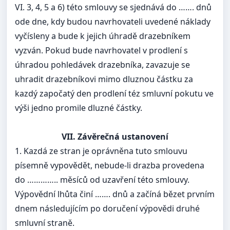
VI. 3, 4, 5 a 6) této smlouvy se sjednává do ……. dnů
ode dne, kdy budou navrhovateli uvedené náklady
vyčísleny a bude k jejich úhradě drazebníkem
vyzván. Pokud bude navrhovatel v prodlení s
úhradou pohledávek drazebníka, zavazuje se
uhradit drazebníkovi mimo dluznou částku za
kazdý započatý den prodlení téz smluvní pokutu ve
výši jedno promile dluzné částky.
VII. Závěrečná ustanovení
1. Kazdá ze stran je oprávněna tuto smlouvu
písemně vypovědět, nebude-li drazba provedena
do ………….. měsíců od uzavření této smlouvy.
Výpovědní lhůta činí ……. dnů a začíná bězet prvním
dnem následujícím po doručení výpovědi druhé
smluvní straně.