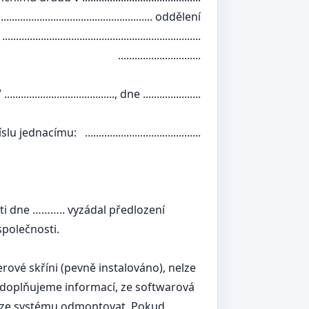
......................... oddělení
.....................................
......................
........, dne .....................
..............................
sti dne ……….. vyzádal předlození
společnosti.
rové skříni (pevně instalováno), nelze
í doplňujeme informací, ze softwarová
ze ze systému odmontovat. Pokud