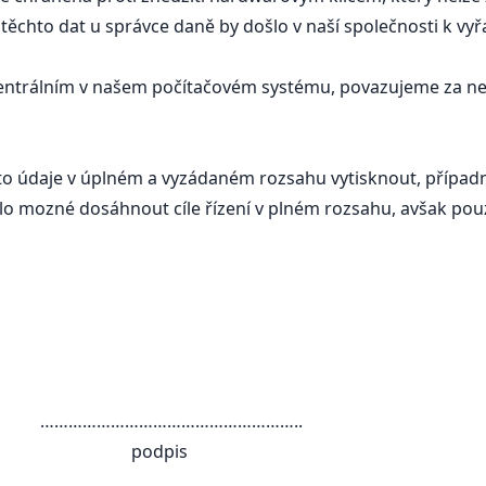
ěchto dat u správce daně by došlo v naší společnosti k vyřa
 centrálním v našem počítačovém systému, povazujeme za neú
to údaje v úplném a vyzádaném rozsahu vytisknout, přípa
o mozné dosáhnout cíle řízení v plném rozsahu, avšak pouze 
……………………..
pis