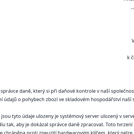
.................................
...................................
........
V ................................
k číslu jednacímu: ............
správce daně, který si při daňové kontrole v naší společno
ní údajů o pohybech zbozí ve skladovém hospodářství naší 
jsou tyto údaje ulozeny je systémový server ulozený v serve
iu tak, aby je dokázal správce daně zpracovat. Toto tvrzen
 je chráněna proti zneuzití hardwarovým klíčem, který nel