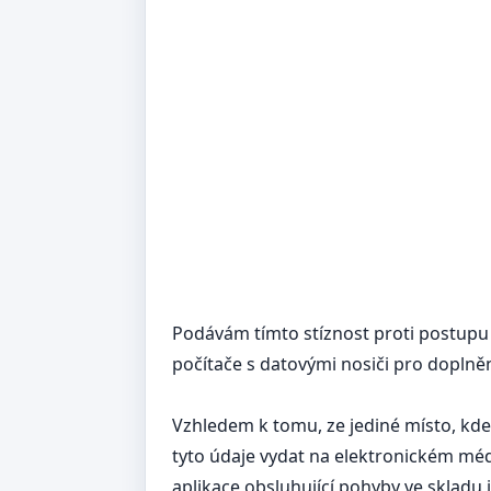
Podávám tímto stíznost proti postupu 
počítače s datovými nosiči pro doplně
Vzhledem k tomu, ze jediné místo, kde 
tyto údaje vydat na elektronickém méd
aplikace obsluhující pohyby ve skladu