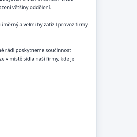
zení většiny oddělení.
měrný a velmi by zatízil provoz firmy
dně rádi poskytneme součinnost
v místě sídla naší firmy, kde je