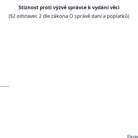
Stíznost proti výzvě správce k vydání věci
(§2 odstavec 2 dle zákona O správě daní a poplatků)
.....
Finančnímu úřadu v .............