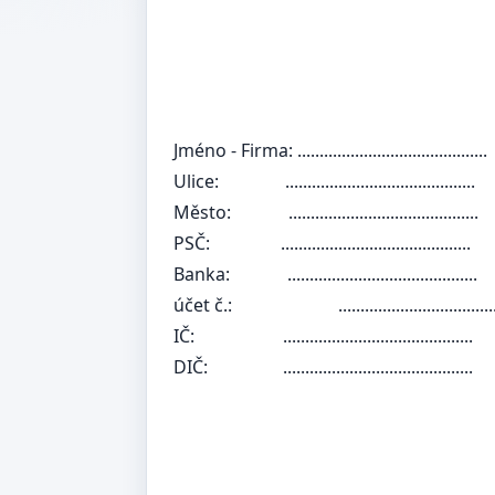
Jméno - Firma:
...........................................
Ulice:
...........................................
Město:
...........................................
PSČ:
...........................................
Banka:
...........................................
účet č.:
......................................
IČ:
...........................................
DIČ:
...........................................