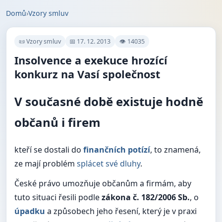
Domů
›
Vzory smluv
📜 Vzory smluv
📅 17. 12. 2013
👁 14035
Insolvence a exekuce hrozící
konkurz na Vasí společnost
V současné době existuje hodně
občanů i firem
kteří se dostali do
finančních potízí
, to znamená,
ze mají problém
splácet své dluhy
.
České právo umozňuje občanům a firmám, aby
tuto situaci řesili podle
zákona č. 182/2006 Sb.
, o
úpadku
a způsobech jeho řesení, který je v praxi