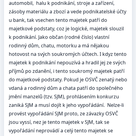
automobil, halu k podnikání, stroje a zařízení,
zásoby materiálu a zbozí a vede podnikatelské účty
u bank, tak vsechen tento majetek patří do
majetkové podstaty, coz je logické, majetek slouzil
k podnikání. Jako občan (rodné číslo) vlastní
rodinný dům, chatu, motorku a má nějakou
hotovost na svých soukromých účtech. I kdyz tento
majetek k podnikání nepouzívá a hradil jej ze svých
příjmů po zdanění, i tento soukromý majetek patří
do majetkové podstaty. Pokud je OSVČ zenatý nebo
vdaná a rodinný dům a chata patří do společného
jmění manzelů (tzv. SJM), prohlásením konkurzu
zaniká SJM a musí dojít k jeho vypořádání. Nelze-li
provést vypořádání SJM proto, ze závazky OSVČ
jsou vyssí, nez je tento majetek v SJM, tak se
vypořádání neprovádí a celý tento majetek se