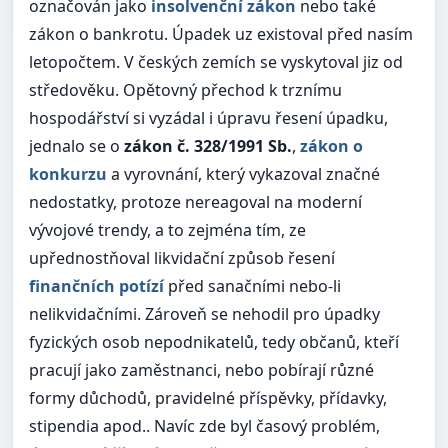
označován jako
insolvenční zákon
nebo také
zákon o bankrotu. Úpadek uz existoval před nasím
letopočtem. V českých zemích se vyskytoval jiz od
středověku. Opětovný přechod k trznímu
hospodářství si vyzádal i úpravu řesení úpadku,
jednalo se o
zákon č. 328/1991 Sb.
,
zákon o
konkurzu
a vyrovnání, který vykazoval značné
nedostatky, protoze nereagoval na moderní
vývojové trendy, a to zejména tím, ze
upřednostňoval likvidační způsob řesení
finančních potízí
před sanačními nebo-li
nelikvidačními. Zároveň se nehodil pro úpadky
fyzických osob nepodnikatelů, tedy občanů, kteří
pracují jako zaměstnanci, nebo pobírají různé
formy důchodů, pravidelné příspěvky, přídavky,
stipendia apod.. Navíc zde byl časový problém,