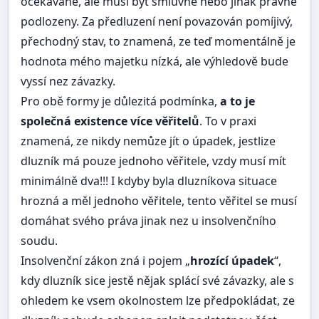
očekávané, ale musí být smluvně nebo jinak právně
podlozeny. Za předluzení není povazován pomíjivý,
přechodný stav, to znamená, ze teď momentálně je
hodnota mého majetku nízká, ale výhledově bude
vyssí nez závazky.
Pro obě formy je důlezitá podmínka,
a to je
společná existence více věřitelů
. To v praxi
znamená, ze nikdy nemůze jít o úpadek, jestlize
dluzník má pouze jednoho věřitele, vzdy musí mít
minimálně dva!!! I kdyby byla dluzníkova situace
hrozná a měl jednoho věřitele, tento věřitel se musí
domáhat svého práva jinak nez u insolvenčního
soudu.
Insolvenční zákon zná i pojem „
hrozící úpadek
“,
kdy dluzník sice jestě nějak splácí své závazky, ale s
ohledem ke vsem okolnostem lze předpokládat, ze