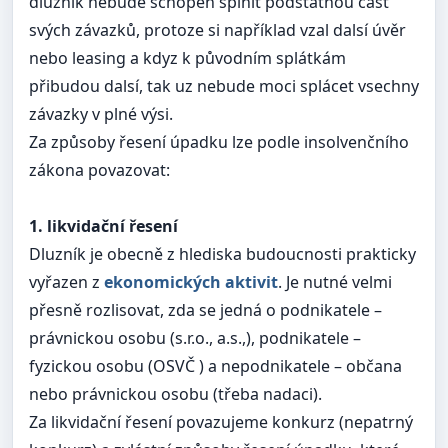
dluzník nebude schopen splnit podstatnou část
svých závazků, protoze si například vzal dalsí úvěr
nebo leasing a kdyz k původním splátkám
přibudou dalsí, tak uz nebude moci splácet vsechny
závazky v plné výsi.
Za způsoby řesení úpadku lze podle insolvenčního
zákona povazovat:
1. likvidační řesení
Dluzník je obecně z hlediska budoucnosti prakticky
vyřazen z
ekonomických aktivit
. Je nutné velmi
přesně rozlisovat, zda se jedná o podnikatele –
právnickou osobu (s.r.o., a.s.,), podnikatele –
fyzickou osobu (OSVČ ) a nepodnikatele – občana
nebo právnickou osobu (třeba nadaci).
Za likvidační řesení povazujeme konkurz (nepatrný