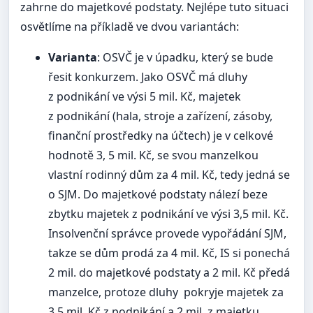
zahrne do majetkové podstaty. Nejlépe tuto situaci
osvětlíme na příkladě ve dvou variantách:
Varianta
: OSVČ je v úpadku, který se bude
řesit konkurzem. Jako OSVČ má dluhy
z podnikání ve výsi 5 mil. Kč, majetek
z podnikání (hala, stroje a zařízení, zásoby,
finanční prostředky na účtech) je v celkové
hodnotě 3, 5 mil. Kč, se svou manzelkou
vlastní rodinný dům za 4 mil. Kč, tedy jedná se
o SJM. Do majetkové podstaty nálezí beze
zbytku majetek z podnikání ve výsi 3,5 mil. Kč.
Insolvenční správce provede vypořádání SJM,
takze se dům prodá za 4 mil. Kč, IS si ponechá
2 mil. do majetkové podstaty a 2 mil. Kč předá
manzelce, protoze dluhy pokryje majetek za
3,5 mil. Kč z podnikání a 2 mil. z majetku