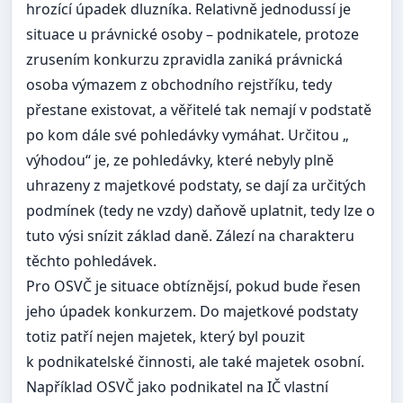
hrozící úpadek dluzníka. Relativně jednodussí je
situace u právnické osoby – podnikatele, protoze
zrusením konkurzu zpravidla zaniká právnická
osoba výmazem z obchodního rejstříku, tedy
přestane existovat, a věřitelé tak nemají v podstatě
po kom dále své pohledávky vymáhat. Určitou „
výhodou“ je, ze pohledávky, které nebyly plně
uhrazeny z majetkové podstaty, se dají za určitých
podmínek (tedy ne vzdy) daňově uplatnit, tedy lze o
tuto výsi snízit základ daně. Zálezí na charakteru
těchto pohledávek.
Pro OSVČ je situace obtíznějsí, pokud bude řesen
jeho úpadek konkurzem. Do majetkové podstaty
totiz patří nejen majetek, který byl pouzit
k podnikatelské činnosti, ale také majetek osobní.
Například OSVČ jako podnikatel na IČ vlastní