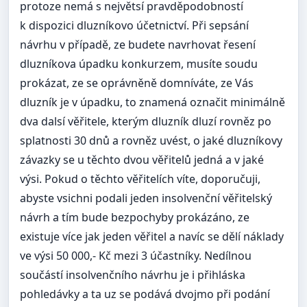
protoze nemá s největsí pravděpodobností
k dispozici dluzníkovo účetnictví. Při sepsání
návrhu v případě, ze budete navrhovat řesení
dluzníkova úpadku konkurzem, musíte soudu
prokázat, ze se oprávněně domníváte, ze Vás
dluzník je v úpadku, to znamená označit minimálně
dva dalsí věřitele, kterým dluzník dluzí rovněz po
splatnosti 30 dnů a rovněz uvést, o jaké dluzníkovy
závazky se u těchto dvou věřitelů jedná a v jaké
výsi. Pokud o těchto věřitelích víte, doporučuji,
abyste vsichni podali jeden insolvenční věřitelský
návrh a tím bude bezpochyby prokázáno, ze
existuje více jak jeden věřitel a navíc se dělí náklady
ve výsi 50 000,- Kč mezi 3 účastníky. Nedílnou
součástí insolvenčního návrhu je i přihláska
pohledávky a ta uz se podává dvojmo při podání