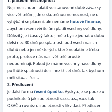
1. platební neschopnost
Nejsme schopni platit ve stanovené době závazky
více věřitelům, jde o skutečnou nemoznost, ne o
vyhýbání se placení, ale nemáme
hotové finance
,
abychom vsem věřitelům platili vsechny své dluhy.
Důlezitý je i časový faktor, mělo by se jednat o dobu
delsí nez 30 dnů po splatnosti buď vsech nasich
dluhů nebo jen některých, které neplatíme třeba
proto, protoze nás nasi věřitelé prostě
neupomínají. Pokud jiz máme vsechny nase dluhy
po lhůtě splatnosti delsí nez třicet dnů, tak bychom
měli situaci řesit.
2. Předluzení
Je dalsí forma
řesení úpadku
. Vyskytuje se pouze u
podnikatelů jak společností s.r.o., a.s., v.o.s tak
OSVČ a rovněz u společností v likvidaci. Předluzení