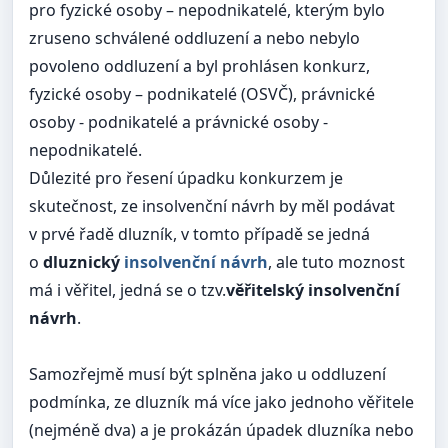
pro fyzické osoby – nepodnikatelé, kterým bylo
zruseno schválené oddluzení a nebo nebylo
povoleno oddluzení a byl prohlásen konkurz,
fyzické osoby – podnikatelé (OSVČ), právnické
osoby - podnikatelé a právnické osoby -
nepodnikatelé.
Důlezité pro řesení úpadku konkurzem je
skutečnost, ze insolvenční návrh by měl podávat
v prvé řadě dluzník, v tomto případě se jedná
o
dluznický
insolvenční návrh
, ale tuto moznost
má i věřitel, jedná se o tzv.
věřitelský insolvenční
návrh
.
Samozřejmě musí být splněna jako u oddluzení
podmínka, ze dluzník má více jako jednoho věřitele
(nejméně dva) a je prokázán úpadek dluzníka nebo