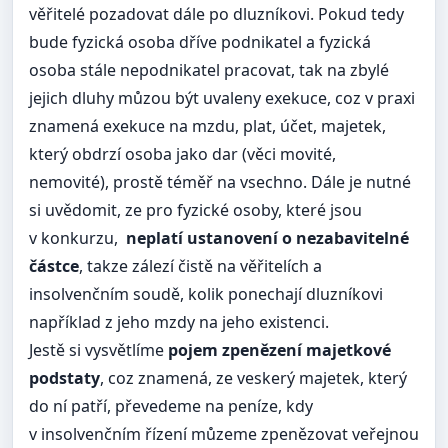
věřitelé pozadovat dále po dluzníkovi. Pokud tedy
bude fyzická osoba dříve podnikatel a fyzická
osoba stále nepodnikatel pracovat, tak na zbylé
jejich dluhy můzou být uvaleny exekuce, coz v praxi
znamená exekuce na mzdu, plat, účet, majetek,
který obdrzí osoba jako dar (věci movité,
nemovité), prostě téměř na vsechno. Dále je nutné
si uvědomit, ze pro fyzické osoby, které jsou
v konkurzu,
neplatí ustanovení o nezabavitelné
částce
, takze zálezí čistě na věřitelích a
insolvenčním soudě, kolik ponechají dluzníkovi
například z jeho mzdy na jeho existenci.
Jestě si vysvětlíme
pojem zpenězení majetkové
podstaty
, coz znamená, ze veskerý majetek, který
do ní patří, převedeme na peníze, kdy
v insolvenčním řízení můzeme zpenězovat veřejnou