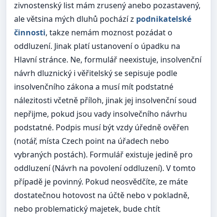
zivnostenský list mám zrusený anebo pozastavený,
ale větsina mých dluhů pochází z
podnikatelské
činnosti
, takze nemám moznost pozádat o
oddluzení. Jinak platí ustanovení o úpadku na
Hlavní stránce. Ne, formulář neexistuje, insolvenční
návrh dluznický i věřitelský se sepisuje podle
insolvenčního zákona a musí mít podstatné
nálezitosti včetně příloh, jinak jej insolvenční soud
nepřijme, pokud jsou vady insolvečního návrhu
podstatné. Podpis musí být vzdy úředně ověřen
(notář, místa Czech point na úřadech nebo
vybraných postách). Formulář existuje jedině pro
oddluzení (Návrh na povolení oddluzení). V tomto
případě je povinný. Pokud neosvědčíte, ze máte
dostatečnou hotovost na účtě nebo v pokladně,
nebo problematický majetek, bude chtít