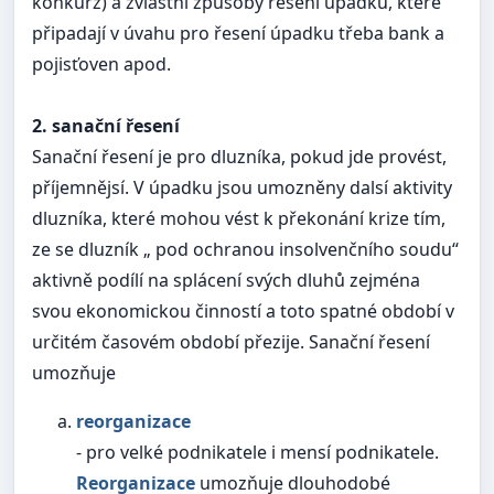
konkurz) a zvlástní způsoby řesení úpadku, které
připadají v úvahu pro řesení úpadku třeba bank a
pojisťoven apod.
2. sanační řesení
Sanační řesení je pro dluzníka, pokud jde provést,
příjemnějsí. V úpadku jsou umozněny dalsí aktivity
dluzníka, které mohou vést k překonání krize tím,
ze se dluzník „ pod ochranou insolvenčního soudu“
aktivně podílí na splácení svých dluhů zejména
svou ekonomickou činností a toto spatné období v
určitém časovém období přezije. Sanační řesení
umozňuje
reorganizace
- pro velké podnikatele i mensí podnikatele.
Reorganizace
umozňuje dlouhodobé