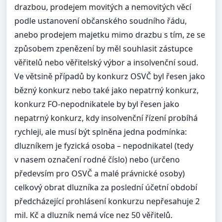
drazbou, prodejem movitých a nemovitých věcí
podle ustanovení občanského soudního řádu,
anebo prodejem majetku mimo drazbu s tím, ze se
způsobem zpenězení by měl souhlasit zástupce
věřitelů nebo věřitelský výbor a insolvenční soud.
Ve větsině případů by konkurz OSVČ byl řesen jako
bězný konkurz nebo také jako nepatrný konkurz,
konkurz FO-nepodnikatele by byl řesen jako
nepatrný konkurz, kdy insolvenční řízení probíhá
rychleji, ale musí být splněna jedna podmínka:
dluzníkem je fyzická osoba – nepodnikatel (tedy
v nasem označení rodné číslo) nebo (určeno
předevsím pro OSVČ a malé právnické osoby)
celkový obrat dluzníka za poslední účetní období
předcházející prohlásení konkurzu nepřesahuje 2
mil. Kč a dluzník nemá více nez 50 věřitelů.