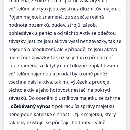
znamená, ze dluzník má splatné závazky vůči
věřitelům, ale tyto jsou vyssí nez dluzníkův majetek.
Pojem majetek znamená, ze se sečte reálná
hodnota pozemků, budov, strojů, zásob,
pohledávek a peněz a od těchto Aktiv se odečtou
závazky. Jestlize jsou aktiva vyssí nez závazky, tak se
nejedná o předluzení, ale v případě, ze jsou aktiva
mensí nez závazky, tak uz se jedná o předluzení,
coz znamená, ze kdyby chtěl dluzník zaplatit vsem
věřitelům najednou a prodal by kromě peněz
vsechna dalsí aktiva, tak mu výtězek z prodeje
těchto aktiv a jeho hotovost nestačí na pokrytí
závazků. Do ocenění dluzníkova majetku se zahrne
i
očekávaný výnos
z pokračující správy majetku
nebo podnikatelské činnosti – tj. k majetku, který
fakticky existuje, se přičítají i hodnoty reálně