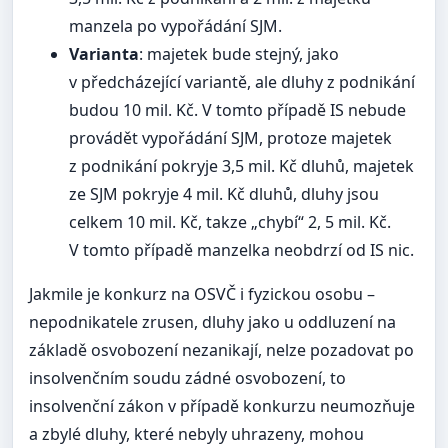
manzela po vypořádání SJM.
Varianta
: majetek bude stejný, jako
v předcházející variantě, ale dluhy z podnikání
budou 10 mil. Kč. V tomto případě IS nebude
provádět vypořádání SJM, protoze majetek
z podnikání pokryje 3,5 mil. Kč dluhů, majetek
ze SJM pokryje 4 mil. Kč dluhů, dluhy jsou
celkem 10 mil. Kč, takze „chybí“ 2, 5 mil. Kč.
V tomto případě manzelka neobdrzí od IS nic.
Jakmile je konkurz na OSVČ i fyzickou osobu –
nepodnikatele zrusen, dluhy jako u oddluzení na
základě osvobození nezanikají, nelze pozadovat po
insolvenčním soudu zádné osvobození, to
insolvenční zákon v případě konkurzu neumozňuje
a zbylé dluhy, které nebyly uhrazeny, mohou