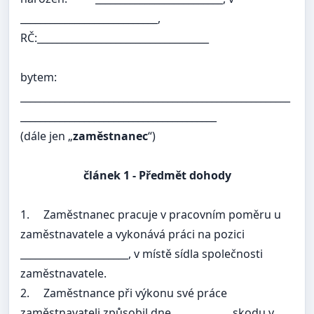
____________________________,
RČ:___________________________________
bytem:
_______________________________________________________
________________________________________
(dále jen „
zaměstnanec
“)
článek 1 -
Předmět dohody
1.
Zaměstnanec pracuje v pracovním poměru u
zaměstnavatele a vykonává práci na pozici
______________________, v místě sídla společnosti
zaměstnavatele.
2.
Zaměstnance při výkonu své práce
zaměstnavateli způsobil dne ____________skodu v