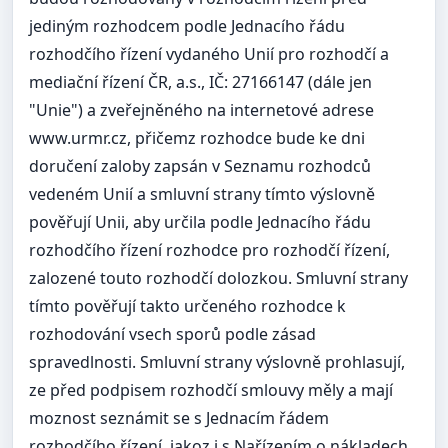
jediným rozhodcem podle Jednacího řádu
rozhodčího řízení vydaného Unií pro rozhodčí a
mediační řízení ČR, a.s., IČ: 27166147 (dále jen
"Unie") a zveřejněného na internetové adrese
www.urmr.cz, přičemz rozhodce bude ke dni
doručení zaloby zapsán v Seznamu rozhodců
vedeném Unií a smluvní strany tímto výslovně
pověřují Unii, aby určila podle Jednacího řádu
rozhodčího řízení rozhodce pro rozhodčí řízení,
zalozené touto rozhodčí dolozkou. Smluvní strany
tímto pověřují takto určeného rozhodce k
rozhodování vsech sporů podle zásad
spravedlnosti. Smluvní strany výslovně prohlasují,
ze před podpisem rozhodčí smlouvy měly a mají
moznost seznámit se s Jednacím řádem
rozhodčího řízení, jakoz i s Nařízením o nákladech