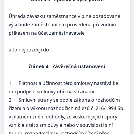
Úhrada závazku zaměstnance v plné pozadované
výsi bude zaměstnancem provedena převodním
příkazem na účet zaměstnavatele
a to nejpozději do _____________.
článek
4 - Závěrečná ustanovení
1.
Platnost a účinnost této smlouvy nastává ke
dni podpisu smlouvy oběma stranami.
2.
Smluvní strany se podle zákona o rozhodčím
řízení a o výkonu rozhodčích nálezů č. 216/1994 Sb.
v platném znění dohodly, ze veskeré jejich spory
vzniklé z této smlouvy a nebo v souvislosti s ní
budou rozhodovány v rozhodčím řízení před