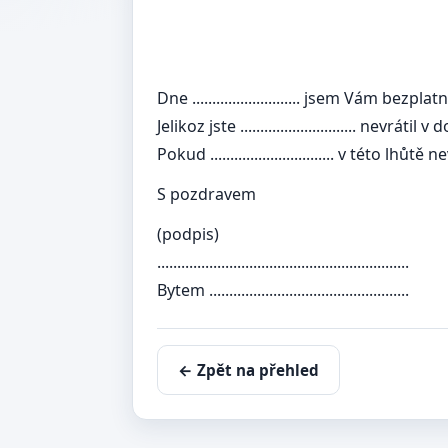
Dne ........................... jsem Vám bezplatně půjči
Jelikoz jste ............................. 
Pokud ............................... v této
S pozdravem
(podpis)
...............................................................
Bytem ..................................................
← Zpět na přehled