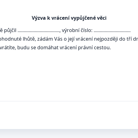
Výzva k vrácení vypůjčené věci
l .................................., výrobní číslo: ..............................
nevrátil v dohodnuté lhůtě, zádám Vás o její vrácení nejpozději do t
 lhůtě nevrátíte, budu se domáhat vrácení právní cestou.