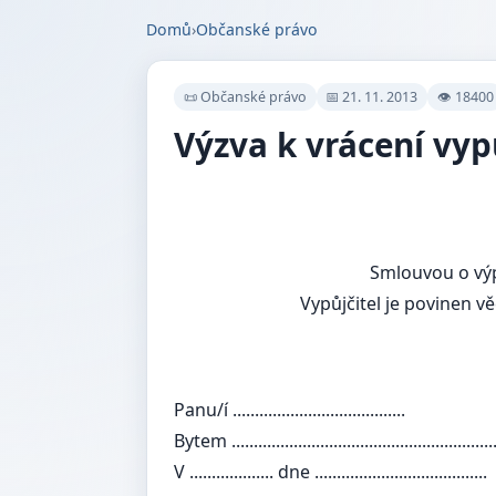
Domů
›
Občanské právo
📜 Občanské právo
📅 21. 11. 2013
👁 18400
Výzva k vrácení vyp
Smlouvou o výp
Vypůjčitel je povinen v
Panu/í .......................................
Bytem ...........................................................
V ................... dne .......................................