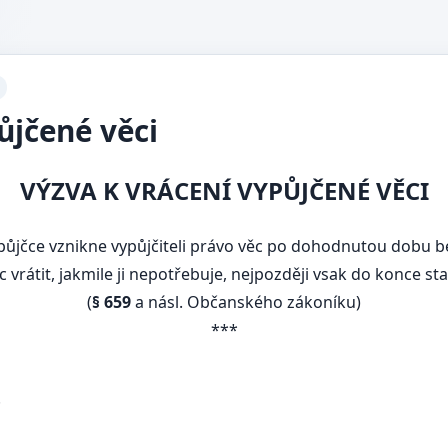
ůjčené věci
VÝZVA K VRÁCENÍ VYPŮJČENÉ VĚCI
ůjčce vznikne vypůjčiteli právo věc po dohodnutou dobu be
ěc vrátit, jakmile ji nepotřebuje, nejpozději vsak do konce s
(
§ 659
a násl. Občanského zákoníku)
***
.