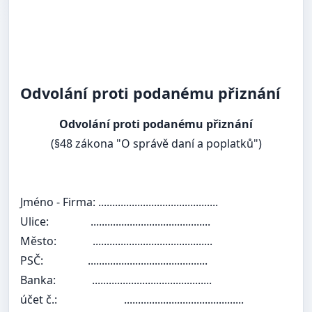
Odvolání proti podanému přiznání
Odvolání proti podanému přiznání
(§48 zákona "O správě daní a poplatků")
Jméno - Firma:
...........................................
Ulice:
...........................................
Město:
...........................................
PSČ:
...........................................
Banka:
...........................................
účet č.:
...........................................