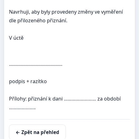
Navrhuji, aby byly provedeny změny ve vyměření
dle přilozeného přiznání.
V úctě
...........................................
podpis + razítko
Přílohy:
přiznání k dani …………………… za období
………………..
← Zpět na přehled