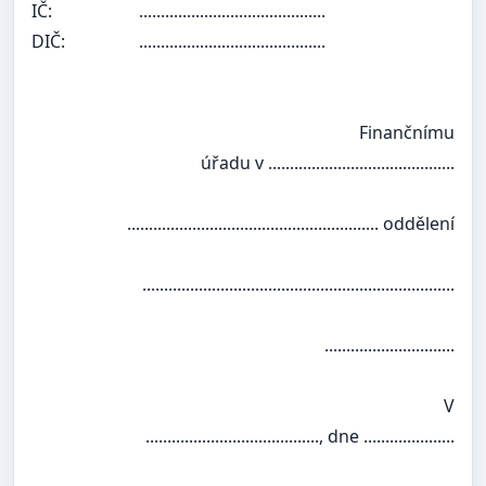
IČ:
...........................................
DIČ:
...........................................
Finančnímu
úřadu v ...........................................
.......................................................... oddělení
........................................................................
..............................
V
........................................, dne .....................